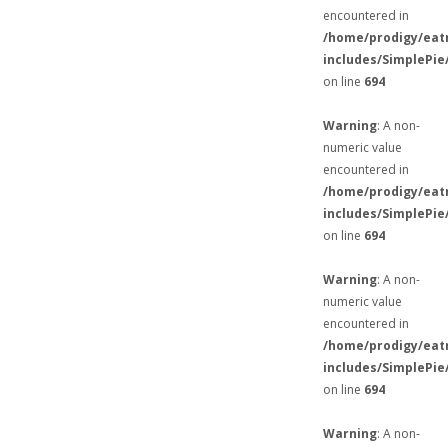
encountered in
/home/prodigy/eat
includes/SimplePie
on line
694
Warning
: A non-
numeric value
encountered in
/home/prodigy/eat
includes/SimplePie
on line
694
Warning
: A non-
numeric value
encountered in
/home/prodigy/eat
includes/SimplePie
on line
694
Warning
: A non-