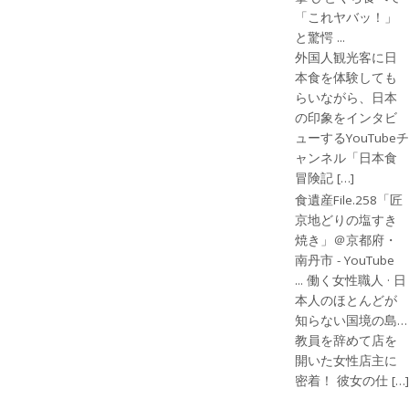
「これヤバッ！」
と驚愕 ...
外国人観光客に日
本食を体験しても
らいながら、日本
の印象をインタビ
ューするYouTubeチ
ャンネル「日本食
冒険記 […]
食遺産File.258「匠
京地どりの塩すき
焼き」＠京都府・
南丹市 - YouTube
... 働く女性職人 · 日
本人のほとんどが
知らない国境の島…
教員を辞めて店を
開いた女性店主に
密着！ 彼女の仕 […]