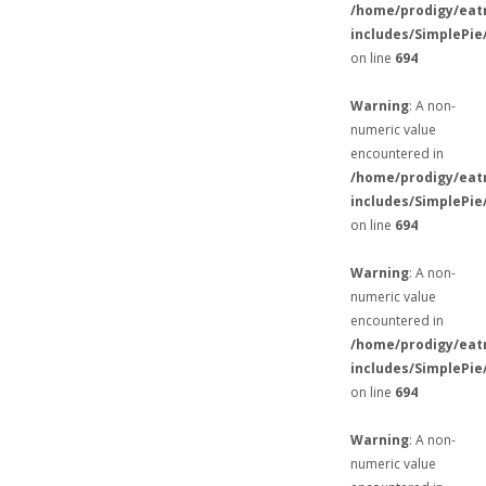
/home/prodigy/eat
includes/SimplePie
on line
694
Warning
: A non-
numeric value
encountered in
/home/prodigy/eat
includes/SimplePie
on line
694
Warning
: A non-
numeric value
encountered in
/home/prodigy/eat
includes/SimplePie
on line
694
Warning
: A non-
numeric value