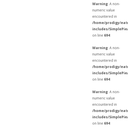
Warning
: A non-
numeric value
encountered in
/home/prodigy/eat
includes/SimplePie
on line
694
Warning
: A non-
numeric value
encountered in
/home/prodigy/eat
includes/SimplePie
on line
694
Warning
: A non-
numeric value
encountered in
/home/prodigy/eat
includes/SimplePie
on line
694