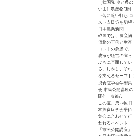
［韓国発 食と農の
いま］農産物価格
下落に追い打ち コ
スト支援策を切望 -
日本農業新聞
韓国では、農産物
価格の下落と生産
コストの急騰で、
農家が経営の崖っ
ぷちに直面してい
る。しかし、それ
を支えるセーフ […]
摂食症学会学術集
会 市民公開講座の
開催 - 京都市
この度、第29回日
本摂食症学会学術
集会に合わせて行
われるイベント
「市民公開講座」