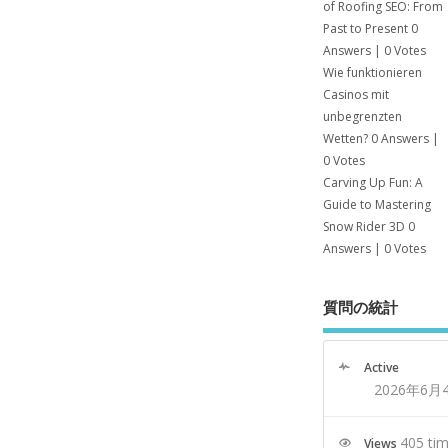
of Roofing SEO: From
Past to Present
0
Answers
|
0 Votes
Wie funktionieren
Casinos mit
unbegrenzten
Wetten?
0 Answers
|
0 Votes
Carving Up Fun: A
Guide to Mastering
Snow Rider 3D
0
Answers
|
0 Votes
質問の統計
Active
2026年6月
405 ti
Views