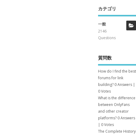
カテゴリ
一般
2146
Questions
質問数
How do I find the best
forums for link
building?
0 Answers
|
0 Votes
What is the difference
between OnlyFans
and other creator
platforms?
0 Answers
|
0 Votes
The Complete History