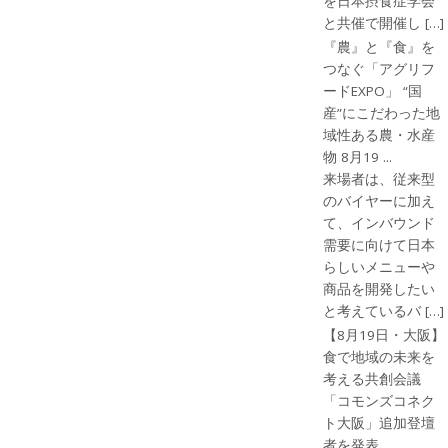
を日本摂食症学会
と共催で開催し […]
『農』と『食』を
つなぐ「アグリフ
ードEXPO」 “国
産”にこだわった地
域性ある農・水産
物 8月19 ...
来場者は、従来型
のバイヤーに加え
て、インバウンド
需要に向けて日本
らしいメニューや
商品を開発したい
と考えているバ […]
【8月19日・大阪】
食で地域の未来を
考える共創会議
「コモンズコネク
ト大阪」追加登壇
者を発表 ...