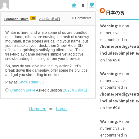
0
日本の食
10
0
Comments
Brandon Blake
2026年6月4日
Warning
: A non-
numeric value
Winter is here, and while some of us are bundled
up indoors, others are craving the rush of a snowy
encountered in
mountain. If the slopes are calling your name, but
you’re stuck at your desk, then Snow Rider 3D
/home/prodigy/eat
offers a surprisingly satisfying alternative. This
includes/SimplePie
free-to-play game delivers simple yet addictive
snowboarding thrills, right from your browser.
on line
694
So, how do you dive into the icy action? Let’s
break down the gameplay, offer some helpful tips,
Warning
: A non-
and get you shredding in no time.
numeric value
Play at:
Snow Rider 3D
encountered in
Brandon Blake
Asked question
2026年6月4日
/home/prodigy/eat
includes/SimplePie
on line
694
Register
or
Login
Warning
: A non-
numeric value
encountered in