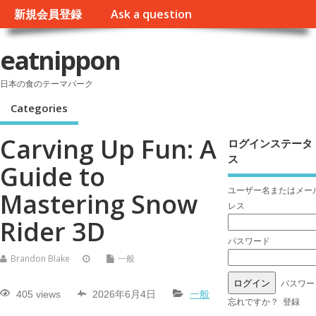
新規会員登録
Ask a question
eatnippon
日本の食のテーマパーク
Categories
Carving Up Fun: A
ログインステータ
ス
Guide to
ユーザー名またはメー
Mastering Snow
レス
Rider 3D
パスワード
Brandon Blake
一般
パスワー
405 views
2026年6月4日
一般
忘れですか？
登録