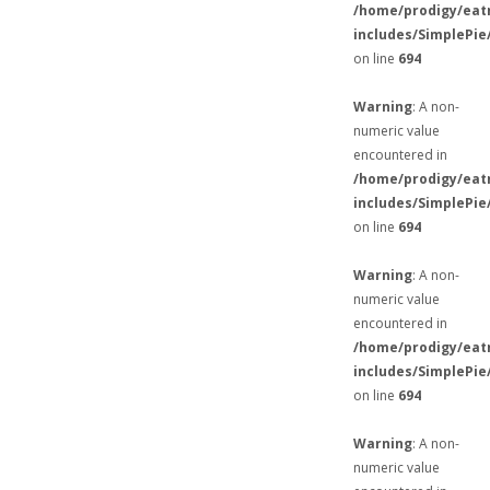
/home/prodigy/eat
includes/SimplePie
on line
694
Warning
: A non-
numeric value
encountered in
/home/prodigy/eat
includes/SimplePie
on line
694
Warning
: A non-
numeric value
encountered in
/home/prodigy/eat
includes/SimplePie
on line
694
Warning
: A non-
numeric value