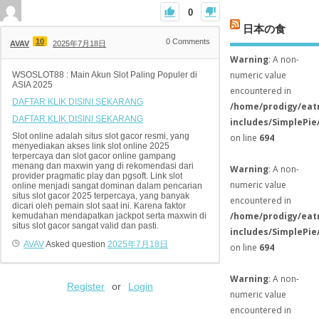
0
日本の食
10
0
Comments
AVAV
2025年7月18日
Warning
: A non-
numeric value
WSOSLOT88 : Main Akun Slot Paling Populer di
ASIA 2025
encountered in
DAFTAR KLIK DISINI SEKARANG
/home/prodigy/eat
DAFTAR KLIK DISINI SEKARANG
includes/SimplePie
Slot online adalah situs slot gacor resmi, yang
on line
694
menyediakan akses link slot online 2025
terpercaya dan slot gacor online gampang
menang dan maxwin yang di rekomendasi dari
Warning
: A non-
provider pragmatic play dan pgsoft. Link slot
numeric value
online menjadi sangat dominan dalam pencarian
situs slot gacor 2025 terpercaya, yang banyak
encountered in
dicari oleh pemain slot saat ini. Karena faktor
/home/prodigy/eat
kemudahan mendapatkan jackpot serta maxwin di
situs slot gacor sangat valid dan pasti.
includes/SimplePie
AVAV
Asked question
2025年7月18日
on line
694
Warning
: A non-
Register
or
Login
numeric value
encountered in