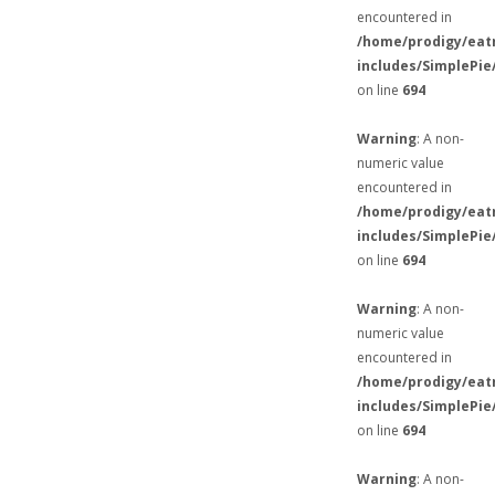
encountered in
/home/prodigy/eat
includes/SimplePie
on line
694
Warning
: A non-
numeric value
encountered in
/home/prodigy/eat
includes/SimplePie
on line
694
Warning
: A non-
numeric value
encountered in
/home/prodigy/eat
includes/SimplePie
on line
694
Warning
: A non-