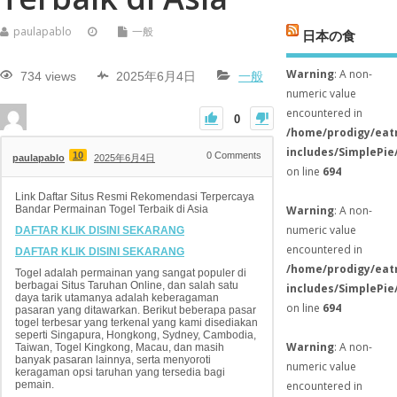
paulapablo
一般
日本の食
Warning
: A non-
734 views
2025年6月4日
一般
numeric value
encountered in
0
/home/prodigy/eat
includes/SimplePie
10
0
Comments
paulapablo
2025年6月4日
on line
694
Link Daftar Situs Resmi Rekomendasi Terpercaya
Warning
: A non-
Bandar Permainan Togel Terbaik di Asia
numeric value
DAFTAR KLIK DISINI SEKARANG
encountered in
DAFTAR KLIK DISINI SEKARANG
/home/prodigy/eat
Togel adalah permainan yang sangat populer di
berbagai Situs Taruhan Online, dan salah satu
includes/SimplePie
daya tarik utamanya adalah keberagaman
on line
694
pasaran yang ditawarkan. Berikut beberapa pasar
togel terbesar yang terkenal yang kami disediakan
seperti Singapura, Hongkong, Sydney, Cambodia,
Warning
: A non-
Taiwan, Togel Kingkong, Macau, dan masih
banyak pasaran lainnya, serta menyoroti
numeric value
keragaman opsi taruhan yang tersedia bagi
encountered in
pemain.