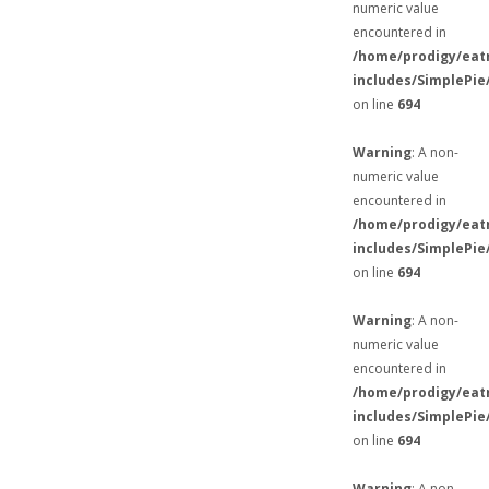
numeric value
encountered in
/home/prodigy/eat
includes/SimplePie
on line
694
Warning
: A non-
numeric value
encountered in
/home/prodigy/eat
includes/SimplePie
on line
694
Warning
: A non-
numeric value
encountered in
/home/prodigy/eat
includes/SimplePie
on line
694
Warning
: A non-