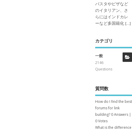
パスタやピザなど
のイタリアン、さ
らにはインドカレ
ーなど多国籍化 […]
カテゴリ
一般
2146
Questions
質問数
How do I find the best
forums for link
building?
0 Answers
|
0 Votes
What is the difference