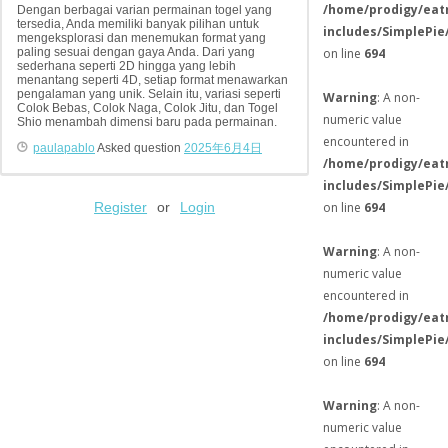
/home/prodigy/eat
Dengan berbagai varian permainan togel yang
tersedia, Anda memiliki banyak pilihan untuk
includes/SimplePie
mengeksplorasi dan menemukan format yang
on line
694
paling sesuai dengan gaya Anda. Dari yang
sederhana seperti 2D hingga yang lebih
menantang seperti 4D, setiap format menawarkan
pengalaman yang unik. Selain itu, variasi seperti
Warning
: A non-
Colok Bebas, Colok Naga, Colok Jitu, dan Togel
numeric value
Shio menambah dimensi baru pada permainan.
encountered in
paulapablo
Asked question
2025年6月4日
/home/prodigy/eat
includes/SimplePie
on line
694
Register
or
Login
Warning
: A non-
numeric value
encountered in
/home/prodigy/eat
includes/SimplePie
on line
694
Warning
: A non-
numeric value