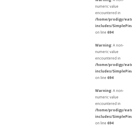
numeric value
encountered in
/home/prodigy/eat
includes/SimplePie
on line
694
Warning
: A non-
numeric value
encountered in
/home/prodigy/eat
includes/SimplePie
on line
694
Warning
: A non-
numeric value
encountered in
/home/prodigy/eat
includes/SimplePie
on line
694