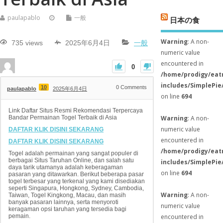
paulapablo
一般
日本の食
Warning
: A non-
735 views
2025年6月4日
一般
numeric value
encountered in
0
/home/prodigy/eat
includes/SimplePie
10
0
Comments
paulapablo
2025年6月4日
on line
694
Link Daftar Situs Resmi Rekomendasi Terpercaya
Warning
: A non-
Bandar Permainan Togel Terbaik di Asia
numeric value
DAFTAR KLIK DISINI SEKARANG
encountered in
DAFTAR KLIK DISINI SEKARANG
/home/prodigy/eat
Togel adalah permainan yang sangat populer di
berbagai Situs Taruhan Online, dan salah satu
includes/SimplePie
daya tarik utamanya adalah keberagaman
on line
694
pasaran yang ditawarkan. Berikut beberapa pasar
togel terbesar yang terkenal yang kami disediakan
seperti Singapura, Hongkong, Sydney, Cambodia,
Warning
: A non-
Taiwan, Togel Kingkong, Macau, dan masih
banyak pasaran lainnya, serta menyoroti
numeric value
keragaman opsi taruhan yang tersedia bagi
encountered in
pemain.