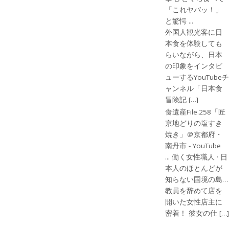
「これヤバッ！」
と驚愕 ...
外国人観光客に日
本食を体験しても
らいながら、日本
の印象をインタビ
ューするYouTubeチ
ャンネル「日本食
冒険記 […]
食遺産File.258「匠
京地どりの塩すき
焼き」＠京都府・
南丹市 - YouTube
... 働く女性職人 · 日
本人のほとんどが
知らない国境の島…
教員を辞めて店を
開いた女性店主に
密着！ 彼女の仕 […]