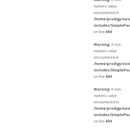
numeric value
encountered in
/home/prodigy/eat
includes/SimplePie
on line
694
Warning
: A non-
numeric value
encountered in
/home/prodigy/eat
includes/SimplePie
on line
694
Warning
: A non-
numeric value
encountered in
/home/prodigy/eat
includes/SimplePie
on line
694