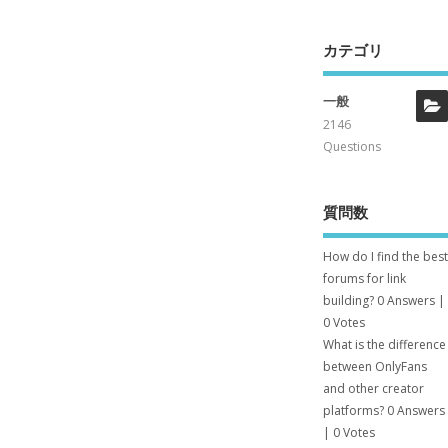
カテゴリ
一般
2146
Questions
質問数
How do I find the best
forums for link
building?
0 Answers
|
0 Votes
What is the difference
between OnlyFans
and other creator
platforms?
0 Answers
|
0 Votes