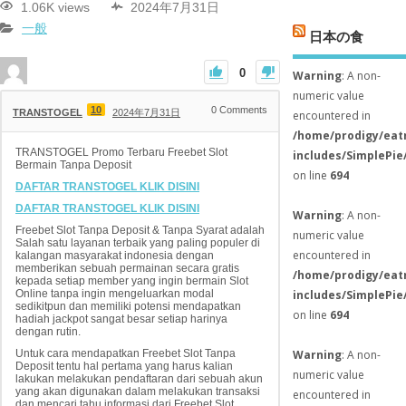
1.06K views
2024年7月31日
一般
日本の食
0
Warning
: A non-
numeric value
10
0
Comments
TRANSTOGEL
2024年7月31日
encountered in
/home/prodigy/eat
TRANSTOGEL Promo Terbaru Freebet Slot
includes/SimplePie
Bermain Tanpa Deposit
on line
694
DAFTAR TRANSTOGEL KLIK DISINI
DAFTAR TRANSTOGEL KLIK DISINI
Warning
: A non-
Freebet Slot Tanpa Deposit & Tanpa Syarat adalah
numeric value
Salah satu layanan terbaik yang paling populer di
encountered in
kalangan masyarakat indonesia dengan
memberikan sebuah permainan secara gratis
/home/prodigy/eat
kepada setiap member yang ingin bermain Slot
Online tanpa ingin mengeluarkan modal
includes/SimplePie
sedikitpun dan memiliki potensi mendapatkan
on line
694
hadiah jackpot sangat besar setiap harinya
dengan rutin.
Untuk cara mendapatkan Freebet Slot Tanpa
Warning
: A non-
Deposit tentu hal pertama yang harus kalian
numeric value
lakukan melakukan pendaftaran dari sebuah akun
yang akan digunakan dalam melakukan transaksi
encountered in
dan mencari tahu informasi dari Freebet Slot