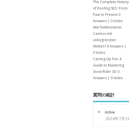
The Complete History
of Roofing SEO: From
Past to Present
0
Answers
|
0 Votes
Wie funktionieren
Casinos mit
unbegrenzten
Wetten?
0 Answers
|
0 Votes
Carving Up Fun: A
Guide to Mastering
Snow Rider 3D
0
Answers
|
0 Votes
質問の統計
Active
2024年7月3