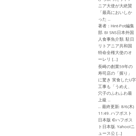
ニア大使が大絶賛
「最高においしか
った ...
著者：Hint-Pot編集
部. B! SNS日本外国
人食事魚介類. 駐日
リトアニア共和国
特命全権大使のオ
ーレリ […]
長崎の創業59年の
寿司店の「握り」
に驚き 実食したU字
工事も「うめえ、
穴子のふわふわ最
上級 ...
... 最終更新: 8/6(木)
11:49. ハフポスト
日本版 ©ハフポス
ト日本版. Yahoo!ニ
ュース公 […]