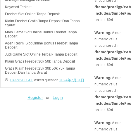
encountered in
/home/prodigy/eat
Keyword Terkait :
includes/SimplePie
Freebet Slot Online Tanpa Deposit
on line
694
Klaim Freebet Gratis Tanpa Deposit Dan Tanpa
Syarat
Main Game Slot Online Bonus Freebet Tanpa
Warning
: A non-
Deposit
numeric value
Agen Resmi Slot Online Bonus Freebet Tanpa
encountered in
Deposit
/home/prodigy/eat
Judi Game Slot Online Terbaik Tanpa Deposit
includes/SimplePie
Klaim Gratis Freebet 30k 50k Tanpa Deposit
on line
694
Gratis Klaim Freebet 25k 30k 50k 75k Tanpa
Deposit Dan Tanpa Syarat
Warning
: A non-
TRANSTOGEL
Asked question
2024年7月31日
numeric value
encountered in
/home/prodigy/eat
Register
or
Login
includes/SimplePie
on line
694
Warning
: A non-
numeric value