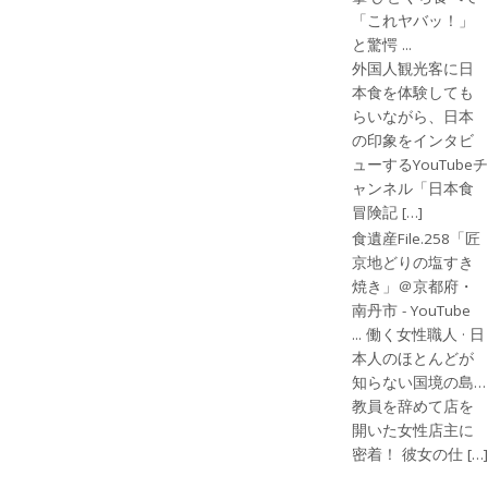
「これヤバッ！」
と驚愕 ...
外国人観光客に日
本食を体験しても
らいながら、日本
の印象をインタビ
ューするYouTubeチ
ャンネル「日本食
冒険記 […]
食遺産File.258「匠
京地どりの塩すき
焼き」＠京都府・
南丹市 - YouTube
... 働く女性職人 · 日
本人のほとんどが
知らない国境の島…
教員を辞めて店を
開いた女性店主に
密着！ 彼女の仕 […]