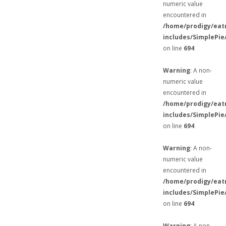
numeric value
encountered in
/home/prodigy/eat
includes/SimplePie
on line
694
Warning
: A non-
numeric value
encountered in
/home/prodigy/eat
includes/SimplePie
on line
694
Warning
: A non-
numeric value
encountered in
/home/prodigy/eat
includes/SimplePie
on line
694
Warning
: A non-