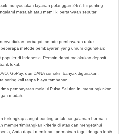
baik menyediakan layanan pelanggan 24/7. Ini penting
galami masalah atau memiliki pertanyaan seputar
ya menyediakan berbagai metode pembayaran untuk
ah beberapa metode pembayaran yang umum digunakan:
t populer di Indonesia. Pemain dapat melakukan deposit
bank lokal.
ti OVO, GoPay, dan DANA semakin banyak digunakan.
rta sering kali tanpa biaya tambahan.
erima pembayaran melalui Pulsa Seluler. Ini memungkinkan
ngan mudah.
 dan terlengkap sangat penting untuk pengalaman bermain
mempertimbangkan kriteria di atas dan mengetahui
edia, Anda dapat menikmati permainan togel dengan lebih