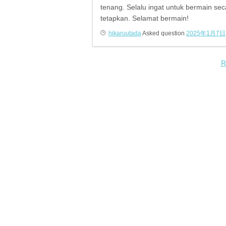
tenang. Selalu ingat untuk bermain se
tetapkan. Selamat bermain!
hikaruutada
Asked question
2025年1月7日
R