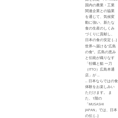
国内の農業・工業
関連企業との協業
を通じて、気候変
動に強い、新たな
食の生産のしくみ
づくりに貢献し、
日本の食の安定 […]
世界へ届ける“広島
の食”。広島の恵み
と伝統が織りなす
「牡蠣と鮨 一刀
（ITTO）広島本通
店」が ...
... 日本ならではの食
体験をお楽しみい
ただけます。 ま
た、1階の
「MUSASHI
JAPAN」では、日本
の伝 […]