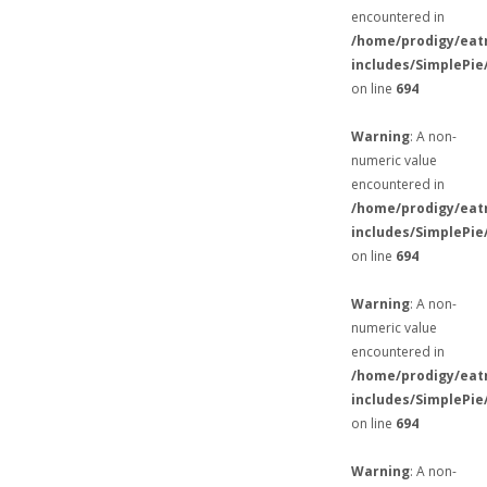
encountered in
/home/prodigy/eat
includes/SimplePie
on line
694
Warning
: A non-
numeric value
encountered in
/home/prodigy/eat
includes/SimplePie
on line
694
Warning
: A non-
numeric value
encountered in
/home/prodigy/eat
includes/SimplePie
on line
694
Warning
: A non-