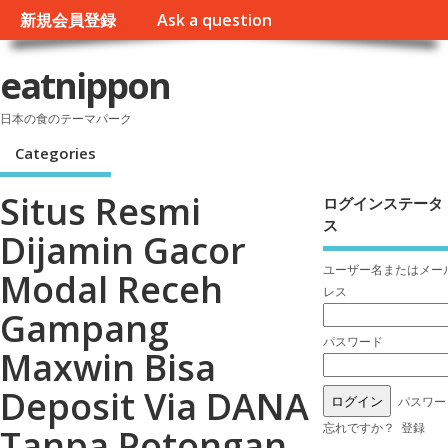
新規会員登録
Ask a question
eatnippon
日本の食のテーマパーク
Categories
Situs Resmi
ログインステータ
ス
Dijamin Gacor
ユーザー名またはメー
Modal Receh
レス
Gampang
パスワード
Maxwin Bisa
Deposit Via DANA
パスワー
忘れですか？
登録
Tanpa Potongan