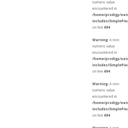
numeric value
encountered in
/home/prodigy/eat
includes/SimplePie
on line
694
Warning
: A non-
numeric value
encountered in
/home/prodigy/eat
includes/SimplePie
on line
694
Warning
: A non-
numeric value
encountered in
/home/prodigy/eat
includes/SimplePie
on line
694
Warning
: A non-