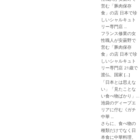
営む「豚肉保存
食」の店 日本で珍
しいシャルキュト
リー専門店 ...
フランス修業の女
性職人が安曇野で
営む「豚肉保存
食」の店 日本で珍
しいシャルキュト
リー専門店 21歳で
渡仏、国家 […]
「日本とは思えな
い」「見たことな
い食べ物ばかり」…
池袋のディープエ
リアに佇む《ガチ
中華 ...
さらに、食べ物の
種類だけでなく日
本食に中華料理、