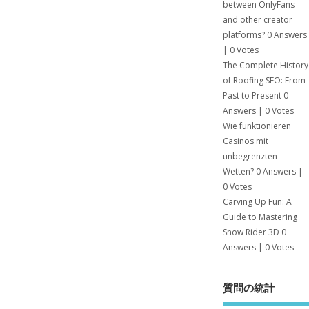
between OnlyFans
and other creator
platforms?
0 Answers
|
0 Votes
The Complete History
of Roofing SEO: From
Past to Present
0
Answers
|
0 Votes
Wie funktionieren
Casinos mit
unbegrenzten
Wetten?
0 Answers
|
0 Votes
Carving Up Fun: A
Guide to Mastering
Snow Rider 3D
0
Answers
|
0 Votes
質問の統計