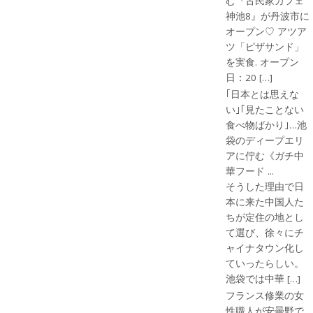
む『古民家カフェ
神池8』が丹波市に
オープン♡ アツア
ツ「ピザサンド」
を実食. オープン
日：20 […]
｢日本とは思えな
い｣｢見たことない
食べ物ばかり｣…池
袋のディープエリ
アに佇む《ガチ中
華フード ...
そうした理由で日
本に来た中国人た
ちが定住の地とし
て選び、徐々にチ
ャイナタウン化し
ていったらしい。
池袋では中華 […]
フランス修業の女
性職人が安曇野で