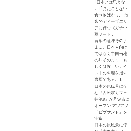
｢日本とは思えな
い｣｢見たことない
食べ物ばかり｣…池
袋のディープエリ
アに佇む《ガチ中
華フード ...
言葉の意味そのま
まに、日本人向け
ではなく中国当地
の味そのまま、も
しくは近しいテイ
ストの料理を指す
言葉である。 […]
日本の原風景に佇
む『古民家カフェ
神池8』が丹波市に
オープン アツアツ
「ピザサンド」を
実食
日本の原風景に佇