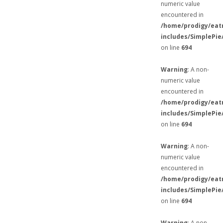
numeric value
encountered in
/home/prodigy/eat
includes/SimplePie
on line
694
Warning
: A non-
numeric value
encountered in
/home/prodigy/eat
includes/SimplePie
on line
694
Warning
: A non-
numeric value
encountered in
/home/prodigy/eat
includes/SimplePie
on line
694
Warning
: A non-