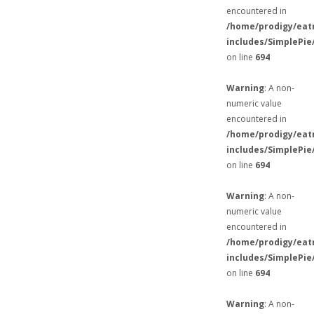
encountered in
/home/prodigy/eat
includes/SimplePie
on line
694
Warning
: A non-
numeric value
encountered in
/home/prodigy/eat
includes/SimplePie
on line
694
Warning
: A non-
numeric value
encountered in
/home/prodigy/eat
includes/SimplePie
on line
694
Warning
: A non-