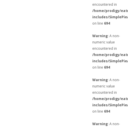
encountered in
/home/prodigy/eat
includes/SimplePie
on line
694
Warning
: A non-
numeric value
encountered in
/home/prodigy/eat
includes/SimplePie
on line
694
Warning
: A non-
numeric value
encountered in
/home/prodigy/eat
includes/SimplePie
on line
694
Warning
: A non-