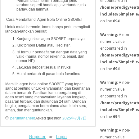
encountered in
Pemain bisa memilih berbagai jenis
taruhan seperti handicap, over/under, mix
/home/prodigy/eat
parlay, dan lainnya.
includes/SimplePie
Cara Mendaftar di Agen Bola Online SBOBET
on line
694
Untuk mulai bermain, kamu hanya perlu mengikuti
langkah-langkah berikut:
Warning
: A non-
Kunjungi situs agen SBOBET terpercaya.
numeric value
Klik tombol Daftar atau Register.
encountered in
Isi formulir pendaftaran dengan data yang
/home/prodigy/eat
valid (nama, nomor rekening, email, dan
nomor HP).
includes/SimplePie
Lakukan deposit sesuai instruksi.
on line
694
Mulai bertaruh di pasar bola favoritmu.
Warning
: A non-
Memilih agen bola online SBOBET yang tepat
sangat penting untuk kenyamanan dan keamanan
numeric value
dalam bertaruh. Pastikan kamu bergabung di
encountered in
agen resmi yang menawarkan layanan lengkap,
pasaran terbaik, dan dukungan 24 jam. Dengan
/home/prodigy/eat
begitu, pengalaman bermainmu akan lebih seru,
includes/SimplePie
aman, dan menguntungkan.
on line
694
perumahanelit
Asked question
2025年7月7日
Warning
: A non-
Register
or
Login
numeric value