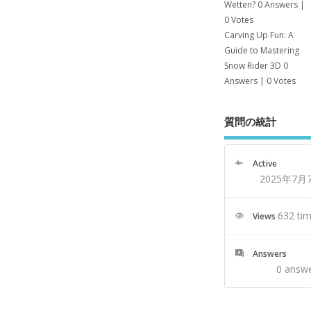
Wetten?
0 Answers
|
0 Votes
Carving Up Fun: A
Guide to Mastering
Snow Rider 3D
0
Answers
|
0 Votes
質問の統計
Active
2025年7月
632 ti
Views
Answers
0
answe