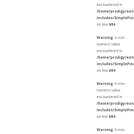
encountered in
/home/prodigy/eat
includes/SimplePie
on line
694
Warning
: A non-
numeric value
encountered in
/home/prodigy/eat
includes/SimplePie
on line
694
Warning
: A non-
numeric value
encountered in
/home/prodigy/eat
includes/SimplePie
on line
694
Warning
: A non-