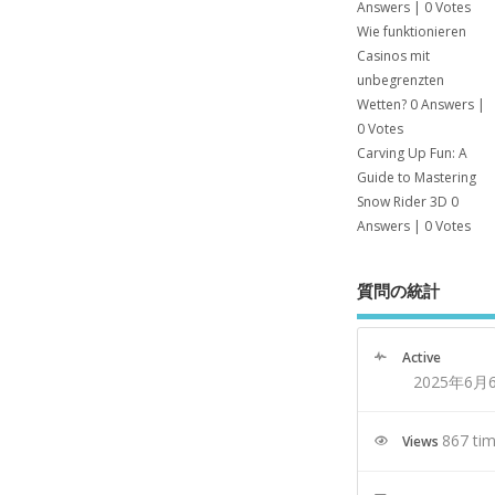
Answers
|
0 Votes
Wie funktionieren
Casinos mit
unbegrenzten
Wetten?
0 Answers
|
0 Votes
Carving Up Fun: A
Guide to Mastering
Snow Rider 3D
0
Answers
|
0 Votes
質問の統計
Active
2025年6月
867 ti
Views