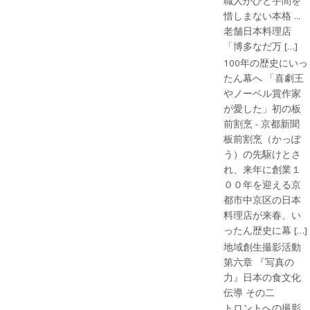
職人がひと手間を
惜しまない本格 ...
老舗日本料理店
「博多なだ万 […]
100年の歴史にいっ
たん幕へ 「喜劇王
やノーベル賞作家
が愛した」初の板
前割烹 - 京都新聞
板前割烹（かっぽ
う）の先駆けとさ
れ、来年に創業１
００年を迎える京
都市中京区の日本
料理店が来春、い
ったん歴史に幕 […]
地域創生撮影活動
第六章 『写真の
力』日本の食文化
伝導 その二
トロントへの撮影