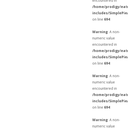
encountered in
/home/prodigy/eat
includes/SimplePie
on line
694
Warning
: A non-
numeric value
encountered in
/home/prodigy/eat
includes/SimplePie
on line
694
Warning
: A non-
numeric value
encountered in
/home/prodigy/eat
includes/SimplePie
on line
694
Warning
: A non-
numeric value