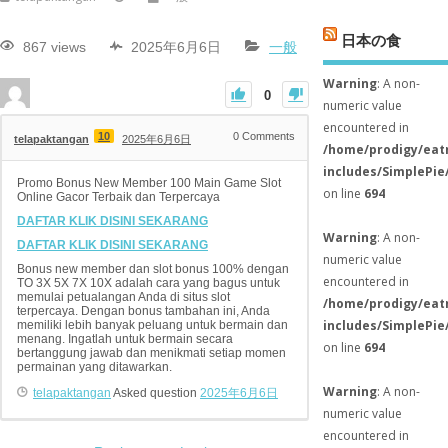
日本の食
867 views
2025年6月6日
一般
Warning
: A non-
0
numeric value
encountered in
10
0
Comments
telapaktangan
2025年6月6日
/home/prodigy/eat
includes/SimplePie
Promo Bonus New Member 100 Main Game Slot
on line
694
Online Gacor Terbaik dan Terpercaya
DAFTAR KLIK DISINI SEKARANG
Warning
: A non-
DAFTAR KLIK DISINI SEKARANG
numeric value
Bonus new member dan slot bonus 100% dengan
encountered in
TO 3X 5X 7X 10X adalah cara yang bagus untuk
memulai petualangan Anda di situs slot
/home/prodigy/eat
terpercaya. Dengan bonus tambahan ini, Anda
includes/SimplePie
memiliki lebih banyak peluang untuk bermain dan
menang. Ingatlah untuk bermain secara
on line
694
bertanggung jawab dan menikmati setiap momen
permainan yang ditawarkan.
Warning
: A non-
telapaktangan
Asked question
2025年6月6日
numeric value
encountered in