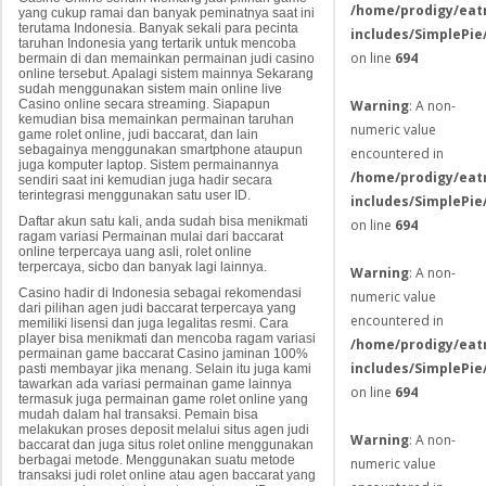
/home/prodigy/eat
yang cukup ramai dan banyak peminatnya saat ini
terutama Indonesia. Banyak sekali para pecinta
includes/SimplePie
taruhan Indonesia yang tertarik untuk mencoba
on line
694
bermain di dan memainkan permainan judi casino
online tersebut. Apalagi sistem mainnya Sekarang
sudah menggunakan sistem main online live
Casino online secara streaming. Siapapun
Warning
: A non-
kemudian bisa memainkan permainan taruhan
numeric value
game rolet online, judi baccarat, dan lain
sebagainya menggunakan smartphone ataupun
encountered in
juga komputer laptop. Sistem permainannya
/home/prodigy/eat
sendiri saat ini kemudian juga hadir secara
terintegrasi menggunakan satu user ID.
includes/SimplePie
Daftar akun satu kali, anda sudah bisa menikmati
on line
694
ragam variasi Permainan mulai dari baccarat
online terpercaya uang asli, rolet online
terpercaya, sicbo dan banyak lagi lainnya.
Warning
: A non-
Casino hadir di Indonesia sebagai rekomendasi
numeric value
dari pilihan agen judi baccarat terpercaya yang
encountered in
memiliki lisensi dan juga legalitas resmi. Cara
player bisa menikmati dan mencoba ragam variasi
/home/prodigy/eat
permainan game baccarat Casino jaminan 100%
includes/SimplePie
pasti membayar jika menang. Selain itu juga kami
tawarkan ada variasi permainan game lainnya
on line
694
termasuk juga permainan game rolet online yang
mudah dalam hal transaksi. Pemain bisa
melakukan proses deposit melalui situs agen judi
Warning
: A non-
baccarat dan juga situs rolet online menggunakan
berbagai metode. Menggunakan suatu metode
numeric value
transaksi judi rolet online atau agen baccarat yang