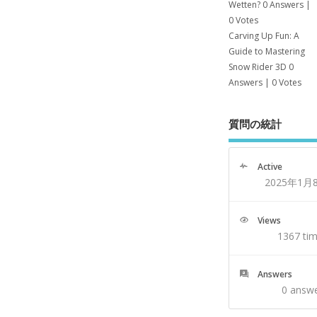
Wetten?
0 Answers
|
0 Votes
Carving Up Fun: A
Guide to Mastering
Snow Rider 3D
0
Answers
|
0 Votes
質問の統計
Active
2025年1月
Views
1367 ti
Answers
0
answe