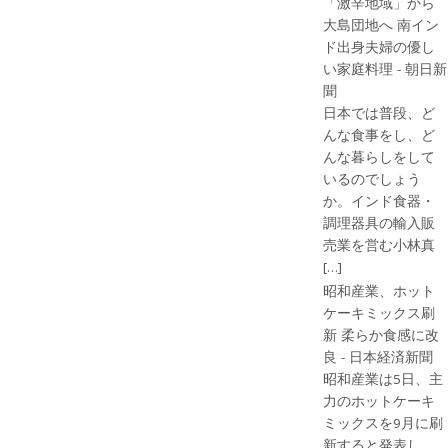
「激辛地域」から
大島団地へ 南イン
ド出身夫婦の優し
い家庭料理 - 朝日新
聞
日本では普段、ど
んな食事をし、ど
んな暮らしをして
いるのでしょう
か。インド食器・
調理器具の輸入販
売業を営む小林真
[…]
昭和産業、ホット
ケーキミックス刷
新 柔らか食感に改
良 - 日本経済新聞
昭和産業は5日、主
力のホットケーキ
ミックスを9月に刷
新すると発表し