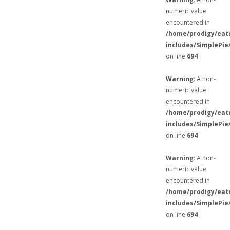
numeric value
encountered in
/home/prodigy/eat
includes/SimplePie
on line
694
Warning
: A non-
numeric value
encountered in
/home/prodigy/eat
includes/SimplePie
on line
694
Warning
: A non-
numeric value
encountered in
/home/prodigy/eat
includes/SimplePie
on line
694