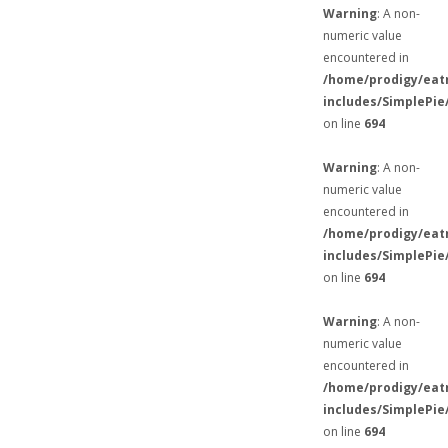
Warning
: A non-
numeric value
encountered in
/home/prodigy/eat
includes/SimplePie
on line
694
Warning
: A non-
numeric value
encountered in
/home/prodigy/eat
includes/SimplePie
on line
694
Warning
: A non-
numeric value
encountered in
/home/prodigy/eat
includes/SimplePie
on line
694