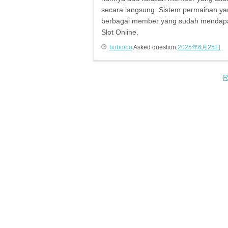
secara langsung. Sistem permainan ya
berbagai member yang sudah mendapatk
Slot Online.
boboibo
Asked question
2025年6月25日
R