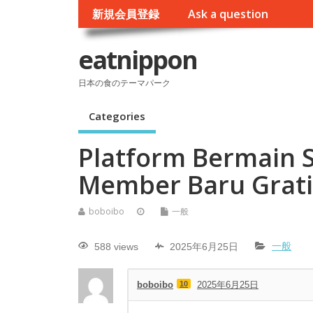
新規会員登録
Ask a question
eatnippon
日本の食のテーマパーク
Categories
Platform Bermain S
Member Baru Grati
boboibo
一般
588 views
2025年6月25日
一般
boboibo
10
2025年6月25日