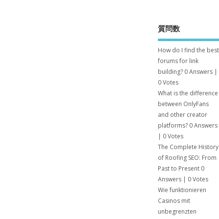
質問数
How do I find the best
forums for link
building?
0 Answers
|
0 Votes
What is the difference
between OnlyFans
and other creator
platforms?
0 Answers
|
0 Votes
The Complete History
of Roofing SEO: From
Past to Present
0
Answers
|
0 Votes
Wie funktionieren
Casinos mit
unbegrenzten