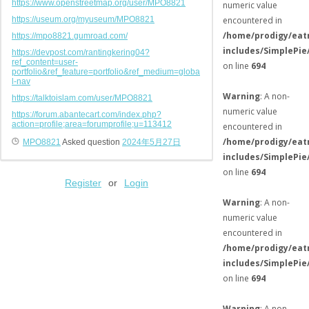
https://www.openstreetmap.org/user/MPO8821
numeric value
encountered in
https://useum.org/myuseum/MPO8821
/home/prodigy/eat
https://mpo8821.gumroad.com/
includes/SimplePie
https://devpost.com/rantingkering04?
ref_content=user-
on line
694
portfolio&ref_feature=portfolio&ref_medium=globa
l-nav
Warning
: A non-
https://talktoislam.com/user/MPO8821
numeric value
https://forum.abantecart.com/index.php?
action=profile;area=forumprofile;u=113412
encountered in
/home/prodigy/eat
MPO8821
Asked question
2024年5月27日
includes/SimplePie
on line
694
Register
or
Login
Warning
: A non-
numeric value
encountered in
/home/prodigy/eat
includes/SimplePie
on line
694
Warning
: A non-