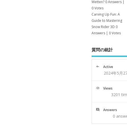
Wetten?
0 Answers
|
0 Votes
Carving Up Fun: A
Guide to Mastering
Snow Rider 3D
0
Answers
|
0 Votes
質問の統計
Active
2024年5月2
Views
3201 ti
Answers
0
answe