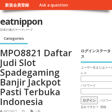
新規会員登録
Ask a question
eatnippon
日本の食のテーマパーク
Categories
MPO8821 Daftar
ログインステータ
ス
Judi Slot
ユーザー名またはメー
Spadegaming
レス
Banjir Jackpot
パスワード
Pasti Terbuka
Indonesia
パスワー
忘れですか？
登録
MPO8821
一般