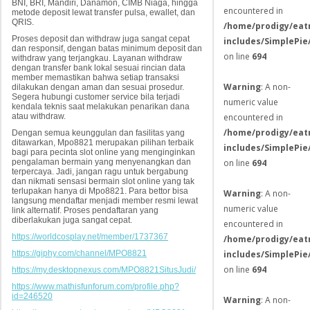
BNI, BRI, Mandiri, Danamon, CIMB Niaga, hingga
encountered in
metode deposit lewat transfer pulsa, ewallet, dan
QRIS.
/home/prodigy/eat
Proses deposit dan withdraw juga sangat cepat
includes/SimplePie
dan responsif, dengan batas minimum deposit dan
on line
694
withdraw yang terjangkau. Layanan withdraw
dengan transfer bank lokal sesuai rincian data
member memastikan bahwa setiap transaksi
Warning
: A non-
dilakukan dengan aman dan sesuai prosedur.
Segera hubungi customer service bila terjadi
numeric value
kendala teknis saat melakukan penarikan dana
encountered in
atau withdraw.
/home/prodigy/eat
Dengan semua keunggulan dan fasilitas yang
ditawarkan, Mpo8821 merupakan pilihan terbaik
includes/SimplePie
bagi para pecinta slot online yang menginginkan
on line
694
pengalaman bermain yang menyenangkan dan
terpercaya. Jadi, jangan ragu untuk bergabung
dan nikmati sensasi bermain slot online yang tak
terlupakan hanya di Mpo8821. Para bettor bisa
Warning
: A non-
langsung mendaftar menjadi member resmi lewat
numeric value
link alternatif. Proses pendaftaran yang
diberlakukan juga sangat cepat.
encountered in
https://worldcosplay.net/member/1737367
/home/prodigy/eat
includes/SimplePie
https://giphy.com/channel/MPO8821
on line
694
https://my.desktopnexus.com/MPO8821SitusJudi/
https://www.mathisfunforum.com/profile.php?
id=246520
Warning
: A non-