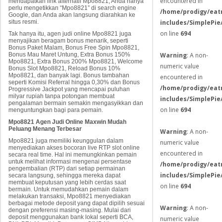
encountered in
mendapatkan link alternatif Mpo8821, Anda hanya
perlu mengetikkan “Mpo8821” di search engine
/home/prodigy/eat
Google, dan Anda akan langsung diarahkan ke
includes/SimplePie
situs resmi.
on line
694
Tak hanya itu, agen judi online Mpo8821 juga
menyajikan beragam bonus menarik, seperti
Bonus Paket Malam, Bonus Free Spin Mpo8821,
Warning
: A non-
Bonus Mau Maret Untung, Extra Bonus 150%
Mpo8821, Extra Bonus 200% Mpo8821, Welcome
numeric value
Bonus Slot Mpo8821, Reload Bonus 10%
Mpo8821, dan banyak lagi. Bonus tambahan
encountered in
seperti Komisi Referral hingga 0,30% dan Bonus
/home/prodigy/eat
Progressive Jackpot yang mencapai puluhan
milyar rupiah tanpa potongan membuat
includes/SimplePie
pengalaman bermain semakin mengasyikkan dan
on line
694
menguntungkan bagi para pemain.
Mpo8821 Agen Judi Online Maxwin Mudah
Peluang Menang Terbesar
Warning
: A non-
Mpo8821 juga memiliki keunggulan dalam
numeric value
menyediakan akses bocoran live RTP slot online
encountered in
secara real time. Hal ini memungkinkan pemain
untuk melihat informasi mengenai persentase
/home/prodigy/eat
pengembalian (RTP) dari setiap permainan
includes/SimplePie
secara langsung, sehingga mereka dapat
membuat keputusan yang lebih cerdas saat
on line
694
bermain. Untuk memudahkan pemain dalam
melakukan transaksi, Mpo8821 menyediakan
berbagai metode deposit yang dapat dipilih sesuai
Warning
: A non-
dengan preferensi masing-masing. Mulai dari
deposit menggunakan bank lokal seperti BCA,
numeric value