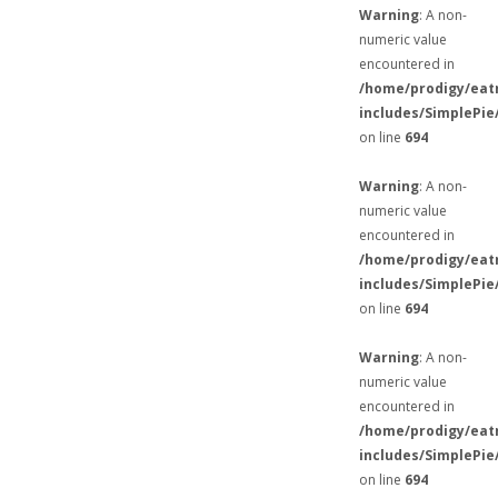
Warning
: A non-
numeric value
encountered in
/home/prodigy/eat
includes/SimplePie
on line
694
Warning
: A non-
numeric value
encountered in
/home/prodigy/eat
includes/SimplePie
on line
694
Warning
: A non-
numeric value
encountered in
/home/prodigy/eat
includes/SimplePie
on line
694