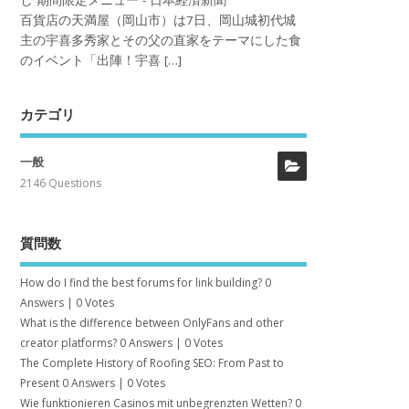
し 期間限定メニュー - 日本経済新聞
百貨店の天満屋（岡山市）は7日、岡山城初代城
主の宇喜多秀家とその父の直家をテーマにした食
のイベント「出陣！宇喜 […]
カテゴリ
一般
2146 Questions
質問数
How do I find the best forums for link building?
0
Answers
|
0 Votes
What is the difference between OnlyFans and other
creator platforms?
0 Answers
|
0 Votes
The Complete History of Roofing SEO: From Past to
Present
0 Answers
|
0 Votes
Wie funktionieren Casinos mit unbegrenzten Wetten?
0