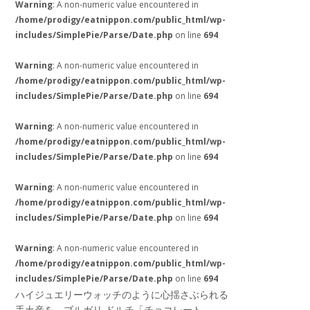
Warning
: A non-numeric value encountered in
/home/prodigy/eatnippon.com/public_html/wp-
includes/SimplePie/Parse/Date.php
on line
694
Warning
: A non-numeric value encountered in
/home/prodigy/eatnippon.com/public_html/wp-
includes/SimplePie/Parse/Date.php
on line
694
Warning
: A non-numeric value encountered in
/home/prodigy/eatnippon.com/public_html/wp-
includes/SimplePie/Parse/Date.php
on line
694
Warning
: A non-numeric value encountered in
/home/prodigy/eatnippon.com/public_html/wp-
includes/SimplePie/Parse/Date.php
on line
694
Warning
: A non-numeric value encountered in
/home/prodigy/eatnippon.com/public_html/wp-
includes/SimplePie/Parse/Date.php
on line
694
ハイジュエリーウォッチのように心揺さぶられる