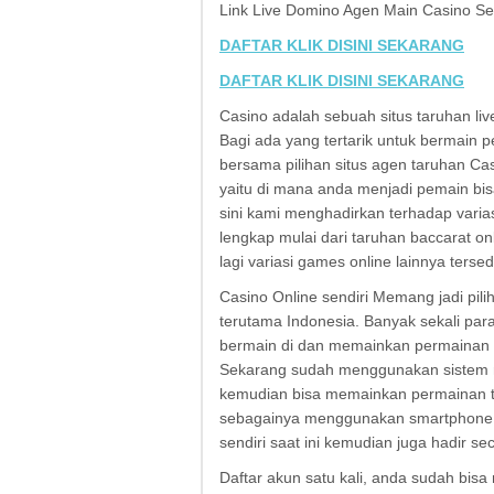
Link Live Domino Agen Main Casino Se
DAFTAR KLIK DISINI SEKARANG
DAFTAR KLIK DISINI SEKARANG
Casino adalah sebuah situs taruhan liv
Bagi ada yang tertarik untuk bermain p
bersama pilihan situs agen taruhan Ca
yaitu di mana anda menjadi pemain bis
sini kami menghadirkan terhadap varia
lengkap mulai dari taruhan baccarat on
lagi variasi games online lainnya tersed
Casino Online sendiri Memang jadi pil
terutama Indonesia. Banyak sekali par
bermain di dan memainkan permainan ta
Sekarang sudah menggunakan sistem ma
kemudian bisa memainkan permainan tar
sebagainya menggunakan smartphone a
sendiri saat ini kemudian juga hadir s
Daftar akun satu kali, anda sudah bisa