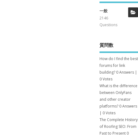
一般
2146
Questions
質問数
How do I find the best
forums for link
building?
0 Answers
|
0 Votes
What is the difference
between OnlyFans
and other creator
platforms?
0 Answers
|
0 Votes
The Complete History
of Roofing SEO: From
Past to Present
0