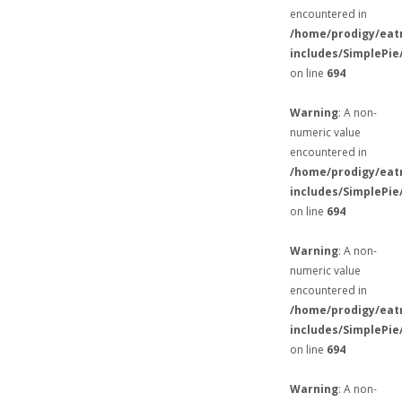
encountered in
/home/prodigy/eat
includes/SimplePie
on line
694
Warning
: A non-
numeric value
encountered in
/home/prodigy/eat
includes/SimplePie
on line
694
Warning
: A non-
numeric value
encountered in
/home/prodigy/eat
includes/SimplePie
on line
694
Warning
: A non-