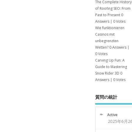
The Complete History
of Roofing SEO: From
Past to Present
0
Answers
|
0 Votes
Wie funktionieren
Casinos mit
unbegrenzten
Wetten?
0 Answers
|
0 Votes
Carving Up Fun: A
Guide to Mastering
Snow Rider 3D
0
Answers
|
0 Votes
質問の統計
Active
2025年6月2