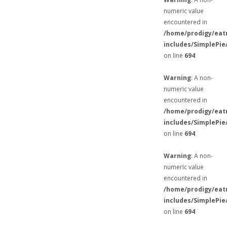
numeric value
encountered in
/home/prodigy/eat
includes/SimplePie
on line
694
Warning
: A non-
numeric value
encountered in
/home/prodigy/eat
includes/SimplePie
on line
694
Warning
: A non-
numeric value
encountered in
/home/prodigy/eat
includes/SimplePie
on line
694