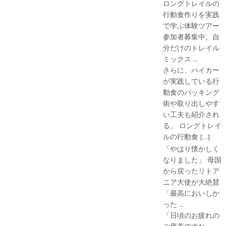
ロングトレイルの
行動食作りを実践
で学ぶ体験ツアー
参加者募集中。自
分だけのトレイル
ミックス ...
さらに、ハイカー
が実践している行
動食のパッキング
術や取り出しやす
い工夫も紹介され
る。 ロングトレイ
ルの行動食 […]
「やはり懐かしく
なりました」 母国
から戻ったリトア
ニア大使が大絶賛
「最高においしか
った ...
「日頃のお疲れの