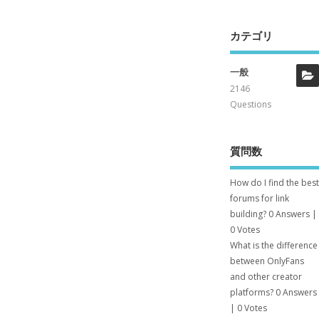
カテゴリ
一般
2146
Questions
質問数
How do I find the best
forums for link
building?
0 Answers
|
0 Votes
What is the difference
between OnlyFans
and other creator
platforms?
0 Answers
|
0 Votes