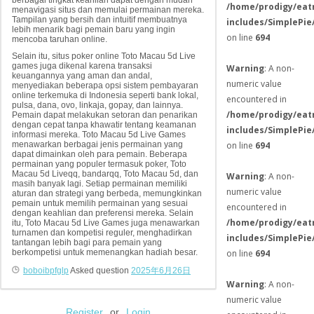
berbagai tingkat keahlian dapat dengan mudah
/home/prodigy/eat
menavigasi situs dan memulai permainan mereka.
Tampilan yang bersih dan intuitif membuatnya
includes/SimplePie
lebih menarik bagi pemain baru yang ingin
on line
694
mencoba taruhan online.
Selain itu, situs poker online Toto Macau 5d Live
games juga dikenal karena transaksi
Warning
: A non-
keuangannya yang aman dan andal,
numeric value
menyediakan beberapa opsi sistem pembayaran
online terkemuka di Indonesia seperti bank lokal,
encountered in
pulsa, dana, ovo, linkaja, gopay, dan lainnya.
/home/prodigy/eat
Pemain dapat melakukan setoran dan penarikan
dengan cepat tanpa khawatir tentang keamanan
includes/SimplePie
informasi mereka. Toto Macau 5d Live Games
on line
694
menawarkan berbagai jenis permainan yang
dapat dimainkan oleh para pemain. Beberapa
permainan yang populer termasuk poker, Toto
Macau 5d Liveqq, bandarqq, Toto Macau 5d, dan
Warning
: A non-
masih banyak lagi. Setiap permainan memiliki
numeric value
aturan dan strategi yang berbeda, memungkinkan
pemain untuk memilih permainan yang sesuai
encountered in
dengan keahlian dan preferensi mereka. Selain
/home/prodigy/eat
itu, Toto Macau 5d Live Games juga menawarkan
turnamen dan kompetisi reguler, menghadirkan
includes/SimplePie
tantangan lebih bagi para pemain yang
on line
694
berkompetisi untuk memenangkan hadiah besar.
boboibpfglp
Asked question
2025年6月26日
Warning
: A non-
numeric value
Register
or
Login