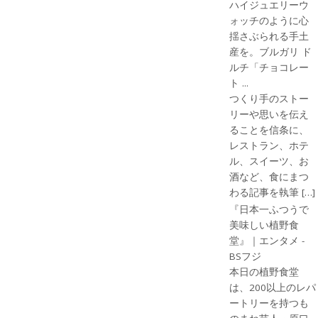
ハイジュエリーウ
ォッチのように心
揺さぶられる手土
産を。ブルガリ ド
ルチ「チョコレー
ト ...
つくり手のストー
リーや思いを伝え
ることを信条に、
レストラン、ホテ
ル、スイーツ、お
酒など、食にまつ
わる記事を執筆 […]
『日本一ふつうで
美味しい植野食
堂』｜エンタメ -
BSフジ
本日の植野食堂
は、200以上のレパ
ートリーを持つも