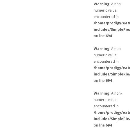
Warning
: A non-
numeric value
encountered in
/home/prodigy/eat
includes/SimplePie
on line
694
Warning
: A non-
numeric value
encountered in
/home/prodigy/eat
includes/SimplePie
on line
694
Warning
: A non-
numeric value
encountered in
/home/prodigy/eat
includes/SimplePie
on line
694