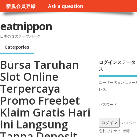
新規会員登録
Ask a question
eatnippon
日本の食のテーマパーク
Categories
Bursa Taruhan
ログインステータ
ス
Slot Online
ユーザー名またはメー
Terpercaya
レス
Promo Freebet
パスワード
Klaim Gratis Hari
Ini Langsung
パスワー
忘れですか？
登録
Tanpa Deposit