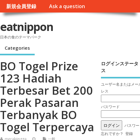
新規会員登録
Ask a question
eatnippon
日本の食のテーマパーク
Categories
BO Togel Prize
ログインステータ
ス
123 Hadiah
ユーザー名またはメー
Terbesar Bet 200
レス
Perak Pasaran
パスワード
Terbanyak BO
Togel Terpercaya
パスワー
忘れですか？
登録
merakjingga
一般