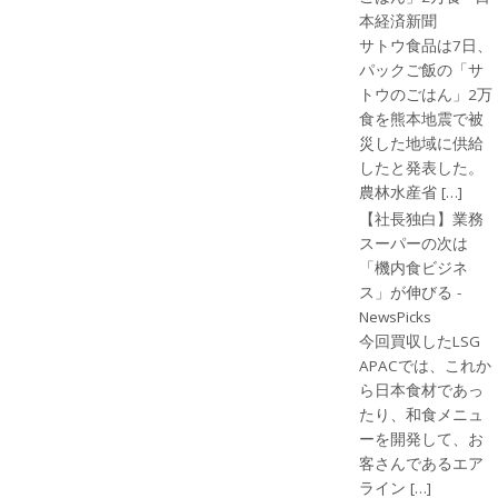
本経済新聞
サトウ食品は7日、
パックご飯の「サ
トウのごはん」2万
食を熊本地震で被
災した地域に供給
したと発表した。
農林水産省 […]
【社長独白】業務
スーパーの次は
「機内食ビジネ
ス」が伸びる -
NewsPicks
今回買収したLSG
APACでは、これか
ら日本食材であっ
たり、和食メニュ
ーを開発して、お
客さんであるエア
ライン […]