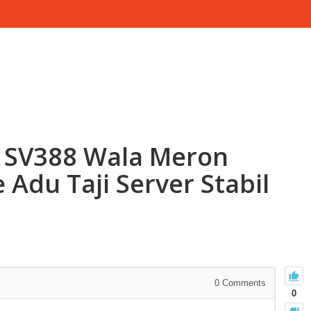
 SV388 Wala Meron
 Adu Taji Server Stabil
0
Comments
0