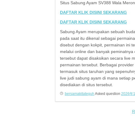
Situs Sabung Ayam SV388 Wala Meron Ar
DAFTAR KLIK DISINI SEKARANG
DAFTAR KLIK DISINI SEKARANG
Sabung Ayam merupakan sebuah budaya 
pada saat itu dikenal sebagai permain
disebut dengan kokpit, permainan ini te
melalui online dan banyak peminatnya 
tersebut dapat disaksikan secara live 
permainan tersebut. Berbagai provid
termasuk situs taruhan yang sepenuhn
live judi sabung ayam di mana setiap 
disediakan di situs tersebut.
bersamakitateguh
Asked question
2026年
R