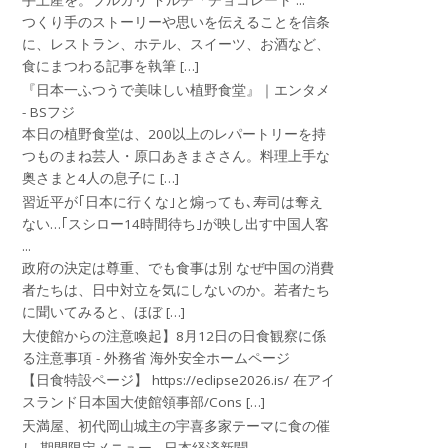
手土産を。ブルガリ ドルチ「チョコレート ...
つくり手のストーリーや思いを伝えることを信条
に、レストラン、ホテル、スイーツ、お酒など、
食にまつわる記事を執筆 […]
『日本一ふつうで美味しい植野食堂』｜エンタメ
- BSフジ
本日の植野食堂は、200以上のレパートリーを持
つものまね芸人・原口あきまささん。料理上手な
奥さまと4人の息子に […]
習近平が｢日本に行くな｣と煽っても､寿司は奪え
ない…｢スシロー14時間待ち｣が映し出す中国人客
...
政府の決定は尊重、でも食事は別 なぜ中国の消費
者たちは、日中対立を気にしないのか。若者たち
に聞いてみると、ほぼ […]
大使館からの注意喚起】8月12日の日食観察に係
る注意事項 - 外務省 海外安全ホームページ
【日食特設ページ】 https://eclipse2026.is/ 在アイ
スランド日本国大使館領事部/Cons […]
天満屋、初代岡山城主の宇喜多家テーマに食の催