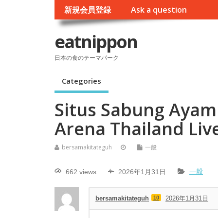
新規会員登録
Ask a question
eatnippon
日本の食のテーマパーク
Categories
Situs Sabung Ayam
Arena Thailand Live
bersamakitateguh
一般
662 views
2026年1月31日
一般
bersamakitateguh
10
2026年1月31日