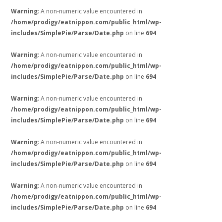
Warning
: A non-numeric value encountered in
/home/prodigy/eatnippon.com/public_html/wp-
includes/SimplePie/Parse/Date.php
on line
694
Warning
: A non-numeric value encountered in
/home/prodigy/eatnippon.com/public_html/wp-
includes/SimplePie/Parse/Date.php
on line
694
Warning
: A non-numeric value encountered in
/home/prodigy/eatnippon.com/public_html/wp-
includes/SimplePie/Parse/Date.php
on line
694
Warning
: A non-numeric value encountered in
/home/prodigy/eatnippon.com/public_html/wp-
includes/SimplePie/Parse/Date.php
on line
694
Warning
: A non-numeric value encountered in
/home/prodigy/eatnippon.com/public_html/wp-
includes/SimplePie/Parse/Date.php
on line
694