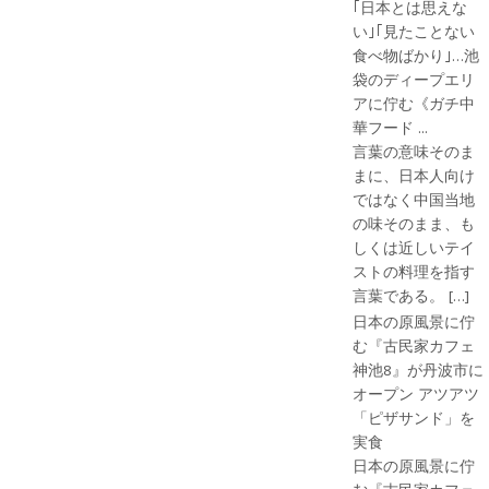
｢日本とは思えな
い｣｢見たことない
食べ物ばかり｣…池
袋のディープエリ
アに佇む《ガチ中
華フード ...
言葉の意味そのま
まに、日本人向け
ではなく中国当地
の味そのまま、も
しくは近しいテイ
ストの料理を指す
言葉である。 […]
日本の原風景に佇
む『古民家カフェ
神池8』が丹波市に
オープン アツアツ
「ピザサンド」を
実食
日本の原風景に佇