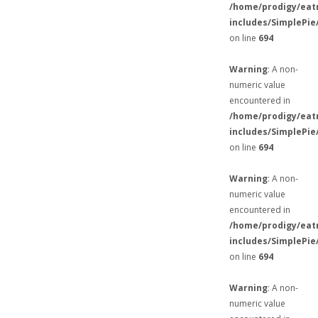
/home/prodigy/eat
includes/SimplePie
on line
694
Warning
: A non-
numeric value
encountered in
/home/prodigy/eat
includes/SimplePie
on line
694
Warning
: A non-
numeric value
encountered in
/home/prodigy/eat
includes/SimplePie
on line
694
Warning
: A non-
numeric value