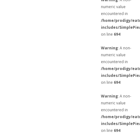
numeric value
encountered in
/home/prodigy/eat
includes/SimplePie
on line
694
Warning
: A non-
numeric value
encountered in
/home/prodigy/eat
includes/SimplePie
on line
694
Warning
: A non-
numeric value
encountered in
/home/prodigy/eat
includes/SimplePie
on line
694