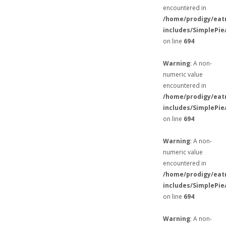
encountered in
/home/prodigy/eat
includes/SimplePie
on line
694
Warning
: A non-
numeric value
encountered in
/home/prodigy/eat
includes/SimplePie
on line
694
Warning
: A non-
numeric value
encountered in
/home/prodigy/eat
includes/SimplePie
on line
694
Warning
: A non-