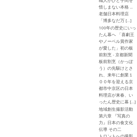
職人がひと手間を
惜しまない本格 ...
老舗日本料理店
「博多なだ万 […]
100年の歴史にいっ
たん幕へ 「喜劇王
やノーベル賞作家
が愛した」初の板
前割烹 - 京都新聞
板前割烹（かっぽ
う）の先駆けとさ
れ、来年に創業１
００年を迎える京
都市中京区の日本
料理店が来春、い
ったん歴史に幕 […]
地域創生撮影活動
第六章 『写真の
力』日本の食文化
伝導 その二
トロントへの撮影