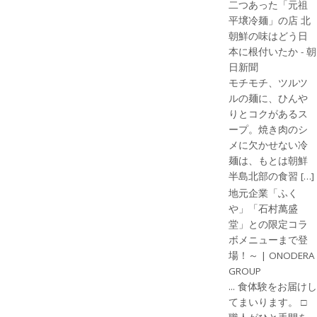
二つあった「元祖
平壌冷麺」の店 北
朝鮮の味はどう日
本に根付いたか - 朝
日新聞
モチモチ、ツルツ
ルの麺に、ひんや
りとコクがあるス
ープ。焼き肉のシ
メに欠かせない冷
麺は、もとは朝鮮
半島北部の食習 […]
地元企業「ふく
や」「石村萬盛
堂」との限定コラ
ボメニューまで登
場！～ | ONODERA
GROUP
... 食体験をお届けし
てまいります。 □