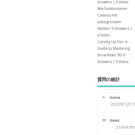
Answers
|
0 Votes
Wie funktionieren
Casinos mit
unbegrenzten
Wetten?
0 Answers
|
0 Votes
Carving Up Fun: A
Guide to Mastering
Snow Rider 3D
0
Answers
|
0 Votes
質問の統計
Active
2023年5月1
Views
21664 ti