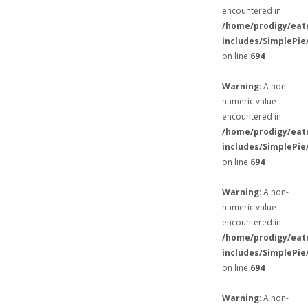
encountered in
/home/prodigy/eat
includes/SimplePie
on line
694
Warning
: A non-
numeric value
encountered in
/home/prodigy/eat
includes/SimplePie
on line
694
Warning
: A non-
numeric value
encountered in
/home/prodigy/eat
includes/SimplePie
on line
694
Warning
: A non-