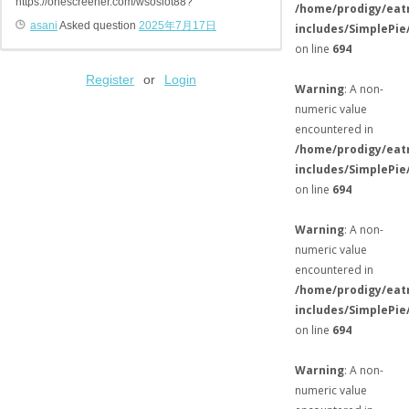
https://onescreener.com/wsoslot88?
/home/prodigy/eat
asani
Asked question
2025年7月17日
includes/SimplePie
on line
694
Register
or
Login
Warning
: A non-
numeric value
encountered in
/home/prodigy/eat
includes/SimplePie
on line
694
Warning
: A non-
numeric value
encountered in
/home/prodigy/eat
includes/SimplePie
on line
694
Warning
: A non-
numeric value