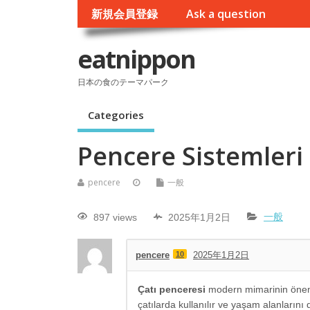
新規会員登録
Ask a question
eatnippon
日本の食のテーマパーク
Categories
Pencere Sistemleri
pencere
一般
897 views
2025年1月2日
一般
pencere
10
2025年1月2日
Çatı penceresi
modern mimarinin önemli 
çatılarda kullanılır ve yaşam alanların