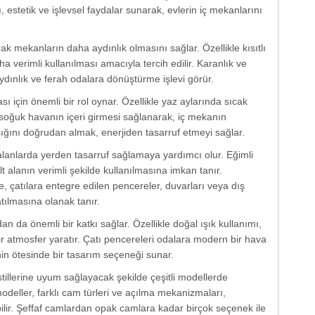
 estetik ve işlevsel faydalar sunarak, evlerin iç mekanlarını
rak mekanların daha aydınlık olmasını sağlar. Özellikle kısıtlı
a verimli kullanılması amacıyla tercih edilir. Karanlık ve
aydınlık ve ferah odalara dönüştürme işlevi görür.
ı için önemli bir rol oynar. Özellikle yaz aylarında sıcak
soğuk havanın içeri girmesi sağlanarak, iç mekanın
şığını doğrudan almak, enerjiden tasarruf etmeyi sağlar.
 alanlarda yerden tasarruf sağlamaya yardımcı olur. Eğimli
lt alanın verimli şekilde kullanılmasına imkan tanır.
, çatılara entegre edilen pencereler, duvarları veya dış
ılmasına olanak tanır.
an da önemli bir katkı sağlar. Özellikle doğal ışık kullanımı,
r atmosfer yaratır. Çatı pencereleri odalara modern bir hava
in ötesinde bir tasarım seçeneği sunar.
stillerine uyum sağlayacak şekilde çeşitli modellerde
r modeller, farklı cam türleri ve açılma mekanizmaları,
lebilir. Şeffaf camlardan opak camlara kadar birçok seçenek ile