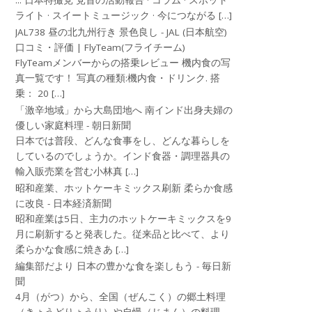
... 日本特撮党 党首の活動報告 · コラム · スポット
ライト · スイートミュージック · 今につながる […]
JAL738 昼の北九州行き 景色良し - JAL (日本航空)
口コミ・評価 | FlyTeam(フライチーム)
FlyTeamメンバーからの搭乗レビュー 機内食の写
真一覧です！ 写真の種類:機内食・ドリンク. 搭
乗： 20 […]
「激辛地域」から大島団地へ 南インド出身夫婦の
優しい家庭料理 - 朝日新聞
日本では普段、どんな食事をし、どんな暮らしを
しているのでしょうか。インド食器・調理器具の
輸入販売業を営む小林真 […]
昭和産業、ホットケーキミックス刷新 柔らか食感
に改良 - 日本経済新聞
昭和産業は5日、主力のホットケーキミックスを9
月に刷新すると発表した。従来品と比べて、より
柔らかな食感に焼きあ […]
編集部だより 日本の豊かな食を楽しもう - 毎日新
聞
4月（がつ）から、全国（ぜんこく）の郷土料理