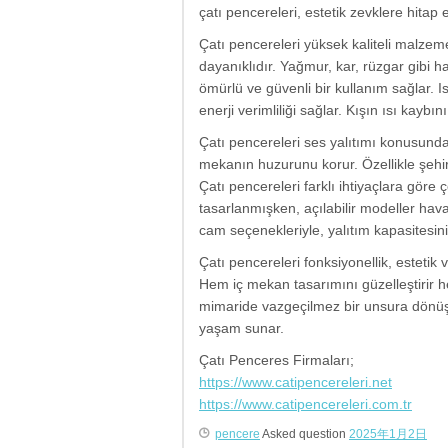
çatı pencereleri, estetik zevklere hitap 
Çatı pencereleri yüksek kaliteli malzeme
dayanıklıdır. Yağmur, kar, rüzgar gibi h
ömürlü ve güvenli bir kullanım sağlar. Is
enerji verimliliği sağlar. Kışın ısı kayb
Çatı pencereleri ses yalıtımı konusunda
mekanın huzurunu korur. Özellikle şehir
Çatı pencereleri farklı ihtiyaçlara göre ç
tasarlanmışken, açılabilir modeller haval
cam seçenekleriyle, yalıtım kapasitesini a
Çatı pencereleri fonksiyonellik, estetik 
Hem iç mekan tasarımını güzelleştirir h
mimaride vazgeçilmez bir unsura dönüşen
yaşam sunar.
Çatı Penceres Firmaları;
https://www.catipencereleri.net
https://www.catipencereleri.com.tr
pencere
Asked question
2025年1月2日