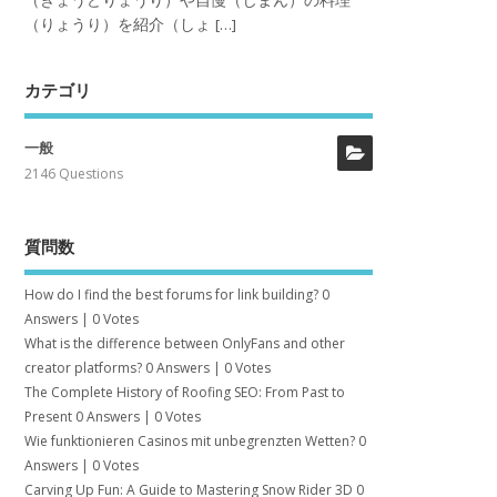
（きょうどりょうり）や自慢（じまん）の料理
（りょうり）を紹介（しょ […]
カテゴリ
一般
2146 Questions
質問数
How do I find the best forums for link building?
0
Answers
|
0 Votes
What is the difference between OnlyFans and other
creator platforms?
0 Answers
|
0 Votes
The Complete History of Roofing SEO: From Past to
Present
0 Answers
|
0 Votes
Wie funktionieren Casinos mit unbegrenzten Wetten?
0
Answers
|
0 Votes
Carving Up Fun: A Guide to Mastering Snow Rider 3D
0