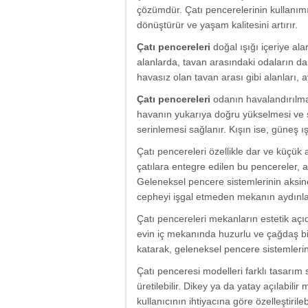
çözümdür. Çatı pencerelerinin kullanımı,
dönüştürür ve yaşam kalitesini artırır.
Çatı pencereleri
doğal ışığı içeriye ala
alanlarda, tavan arasındaki odaların dah
havasız olan tavan arası gibi alanları, 
Çatı pencereleri
odanın havalandırılmas
havanın yukarıya doğru yükselmesi ve 
serinlemesi sağlanır. Kışın ise, güneş ı
Çatı pencereleri özellikle dar ve küçük
çatılara entegre edilen bu pencereler, a
Geleneksel pencere sistemlerinin aksine
cepheyi işgal etmeden mekanın aydınlat
Çatı pencereleri mekanların estetik açıd
evin iç mekanında huzurlu ve çağdaş bi
katarak, geleneksel pencere sistemlerin
Çatı penceresi modelleri farklı tasarım 
üretilebilir. Dikey ya da yatay açılabili
kullanıcının ihtiyacına göre özelleştiri