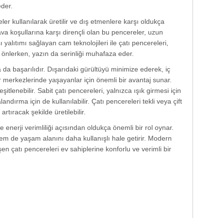
eder.
ler kullanılarak üretilir ve dış etmenlere karşı oldukça
ava koşullarına karşı dirençli olan bu pencereler, uzun
ı yalıtımı sağlayan cam teknolojileri ile çatı pencereleri,
ını önlerken, yazın da serinliği muhafaza eder.
 da başarılıdır. Dışarıdaki gürültüyü minimize ederek, iç
 merkezlerinde yaşayanlar için önemli bir avantaj sunar.
eşitlenebilir. Sabit çatı pencereleri, yalnızca ışık girmesi için
andırma için de kullanılabilir. Çatı pencereleri tekli veya çift
rtıracak şekilde üretilebilir.
ve enerji verimliliği açısından oldukça önemli bir rol oynar.
em de yaşam alanını daha kullanışlı hale getirir. Modern
 çatı pencereleri ev sahiplerine konforlu ve verimli bir