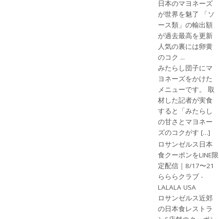
日本のマヨネーズ
が世界を魅了 「ソ
ース類」の輸出額
が過去最高を更新
人気の裏には卵黄
のコク ...
みたらし団子にマ
ヨネーズをかけた
メニューです。 取
材した記者が実食
すると「みたらし
の甘さとマヨネー
ズのコクがす […]
ロサンゼルス日本
食クーポンをLINE限
定配信｜8/17〜21
らららクラブ -
LALALA USA
ロサンゼルス近郊
の日本食レストラ