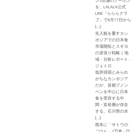
ン5店舗のクーポン
を、LALALA公式
LINE「らららクラ
ブ」で8月17日から
[…]
先入観を覆すカン
ボジアでの日本食
市場開拓とスギヨ
の逆張り戦略 | 地
域・分析レポート -
ジェトロ
低所得国とみられ
がちなカンボジア
だが、首都プノン
ペンを中心に日本
食を受容する中
間・富裕層が存在
する。石川県の水
[…]
熊本に「サトウの
ごはん」2万食 - 日