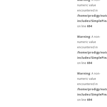
numeric value
encountered in
/home/prodigy/eat
includes/SimplePie
on line
694
Warning
: A non-
numeric value
encountered in
/home/prodigy/eat
includes/SimplePie
on line
694
Warning
: A non-
numeric value
encountered in
/home/prodigy/eat
includes/SimplePie
on line
694