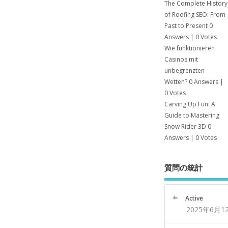
The Complete History
of Roofing SEO: From
Past to Present
0
Answers
|
0 Votes
Wie funktionieren
Casinos mit
unbegrenzten
Wetten?
0 Answers
|
0 Votes
Carving Up Fun: A
Guide to Mastering
Snow Rider 3D
0
Answers
|
0 Votes
質問の統計
Active
2025年6月1