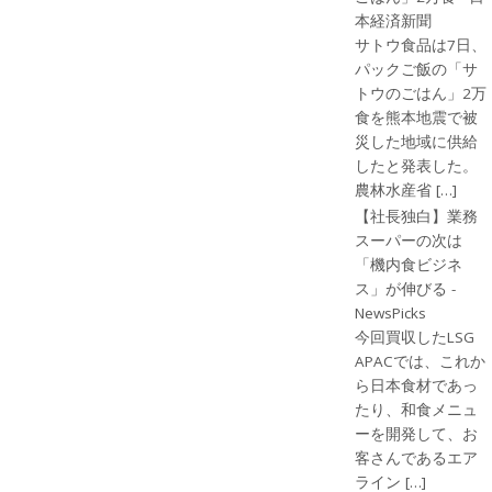
本経済新聞
サトウ食品は7日、
パックご飯の「サ
トウのごはん」2万
食を熊本地震で被
災した地域に供給
したと発表した。
農林水産省 […]
【社長独白】業務
スーパーの次は
「機内食ビジネ
ス」が伸びる -
NewsPicks
今回買収したLSG
APACでは、これか
ら日本食材であっ
たり、和食メニュ
ーを開発して、お
客さんであるエア
ライン […]