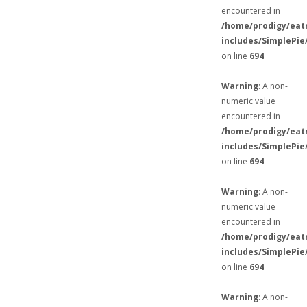
encountered in
/home/prodigy/eat
includes/SimplePie
on line
694
Warning
: A non-
numeric value
encountered in
/home/prodigy/eat
includes/SimplePie
on line
694
Warning
: A non-
numeric value
encountered in
/home/prodigy/eat
includes/SimplePie
on line
694
Warning
: A non-