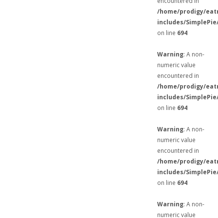
encountered in
/home/prodigy/eat
includes/SimplePie
on line
694
Warning
: A non-
numeric value
encountered in
/home/prodigy/eat
includes/SimplePie
on line
694
Warning
: A non-
numeric value
encountered in
/home/prodigy/eat
includes/SimplePie
on line
694
Warning
: A non-
numeric value