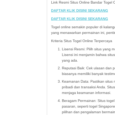
Link Resmi Situs Online Bandar Togel 
DAFTAR KLIK DISINI SEKARANG
DAFTAR KLIK DISINI SEKARANG
Togel online semakin populer di kalan
yang menawarkan permainan ini, pentin
Kriteria Situs Togel Online Terpercaya
Lisensi Resmi: Pilih situs yang me
Lisensi ini menjamin bahwa situs
yang ada.
Reputasi Baik: Cek ulasan dan p
biasanya memiliki banyak testim
Keamanan Data: Pastikan situs 
pribadi dan transaksi Anda. Sit
menjaga keamanan informasi.
Beragam Permainan: Situs toge
pasaran, seperti togel Singapo
pilihan dan pengalaman bermain