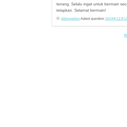
tenang. Selalu ingat untuk bermain se
tetapkan. Selamat bermain!
alileogalileo
Asked question
2024年12月1
R