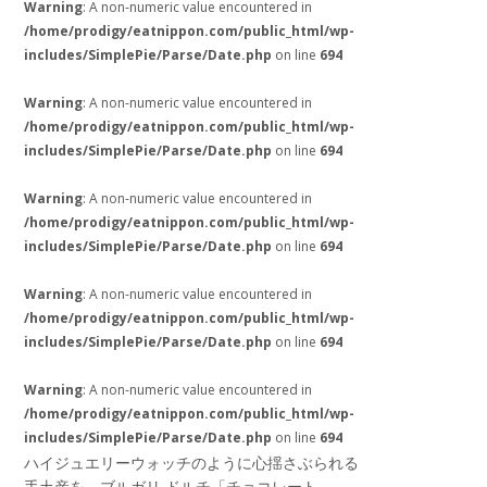
Warning
: A non-numeric value encountered in
/home/prodigy/eatnippon.com/public_html/wp-
includes/SimplePie/Parse/Date.php
on line
694
Warning
: A non-numeric value encountered in
/home/prodigy/eatnippon.com/public_html/wp-
includes/SimplePie/Parse/Date.php
on line
694
Warning
: A non-numeric value encountered in
/home/prodigy/eatnippon.com/public_html/wp-
includes/SimplePie/Parse/Date.php
on line
694
Warning
: A non-numeric value encountered in
/home/prodigy/eatnippon.com/public_html/wp-
includes/SimplePie/Parse/Date.php
on line
694
Warning
: A non-numeric value encountered in
/home/prodigy/eatnippon.com/public_html/wp-
includes/SimplePie/Parse/Date.php
on line
694
ハイジュエリーウォッチのように心揺さぶられる