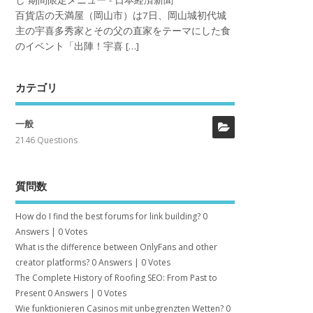
し 期間限定メニュー - 日本経済新聞
百貨店の天満屋（岡山市）は7日、岡山城初代城
主の宇喜多秀家とその父の直家をテーマにした食
のイベント「出陣！宇喜 […]
カテゴリ
一般
2146 Questions
質問数
How do I find the best forums for link building?
0
Answers
|
0 Votes
What is the difference between OnlyFans and other
creator platforms?
0 Answers
|
0 Votes
The Complete History of Roofing SEO: From Past to
Present
0 Answers
|
0 Votes
Wie funktionieren Casinos mit unbegrenzten Wetten?
0