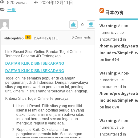
820 views
2024年12月11日
一般
日本の食
0
Warning
: A non-
numeric value
10
0
Comments
alileogalileo
2024年12月11日
encountered in
/home/prodigy/eat
Link Resmi Situs Online Bandar Togel Online
includes/SimplePie
Terbesar Pasaran 4D Terlengkap
on line
694
DAFTAR KLIK DISINI SEKARANG
DAFTAR KLIK DISINI SEKARANG
Warning
: A non-
Togel online semakin populer di kalangan
numeric value
penggemar judi di Indonesia. Dengan banyaknya
encountered in
situs yang menawarkan permainan ini, penting
untuk memilih situs yang terpercaya dan lengkap.
/home/prodigy/eat
Kriteria Situs Togel Online Terpercaya
includes/SimplePie
Lisensi Resmi: Pilih situs yang memiliki
on line
694
lisensi resmi dari otoritas perjudian yang
diakui. Lisensi ini menjamin bahwa situs
tersebut beroperasi secara legal dan
Warning
: A non-
mengikuti regulasi yang ada.
numeric value
Reputasi Baik: Cek ulasan dan
encountered in
pengalaman pemain lain. Situs dengan