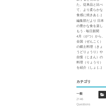
た。従来品と比べ
て、より柔らかな
食感に焼きあ […]
編集部だより 日本
の豊かな食を楽し
もう - 毎日新聞
4月（がつ）から、
全国（ぜんこく）
の郷土料理（きょ
うどりょうり）や
自慢（じまん）の
料理（りょうり）
を紹介（しょ […]
カテゴリ
一般
2146
Questions