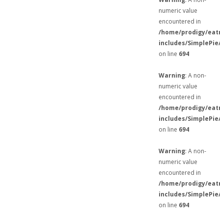
numeric value
encountered in
/home/prodigy/eat
includes/SimplePie
on line
694
Warning
: A non-
numeric value
encountered in
/home/prodigy/eat
includes/SimplePie
on line
694
Warning
: A non-
numeric value
encountered in
/home/prodigy/eat
includes/SimplePie
on line
694