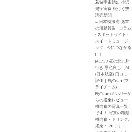
若狭宇宙鯖缶 小浜
発宇宙食 根付く技 -
読売新聞
... 日本特撮党 党首
の活動報告 · コラム
· スポットライト ·
スイートミュージ
ック · 今につながる
[…]
JAL738 昼の北九州
行き 景色良し - JAL
(日本航空) 口コミ・
評価 | FlyTeam(フ
ライチーム)
FlyTeamメンバーか
らの搭乗レビュー
機内食の写真一覧
です！ 写真の種類:
機内食・ドリンク.
搭乗： 20 […]