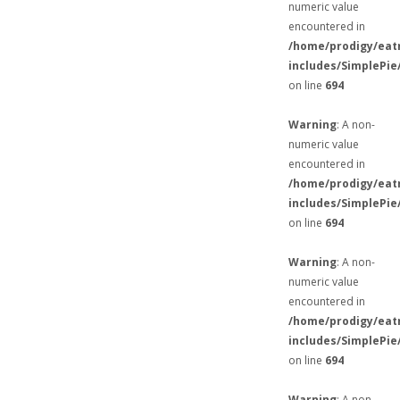
numeric value
encountered in
/home/prodigy/eat
includes/SimplePie
on line
694
Warning
: A non-
numeric value
encountered in
/home/prodigy/eat
includes/SimplePie
on line
694
Warning
: A non-
numeric value
encountered in
/home/prodigy/eat
includes/SimplePie
on line
694
Warning
: A non-