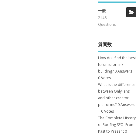
一般
2146
Questions
質問数
How do I find the best
forums for link
building?
0 Answers
|
0 Votes
What is the difference
between OnlyFans
and other creator
platforms?
0 Answers
|
0 Votes
The Complete History
of Roofing SEO: From
Past to Present
0