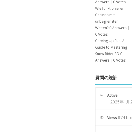
Answers
|
0 Votes
Wie funktionieren
Casinos mit
unbegrenzten
Wetten?
0 Answers
|
0 Votes
Carving Up Fun: A
Guide to Mastering
Snow Rider 3D
0
Answers
|
0 Votes
質問の統計
Active
2025年1月
874 ti
Views