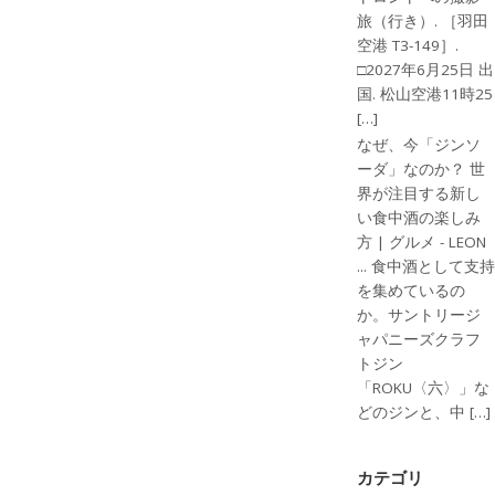
旅（行き）. ［羽田
空港 T3-149］.
□2027年6月25日 出
国. 松山空港11時25
[…]
なぜ、今「ジンソ
ーダ」なのか？ 世
界が注目する新し
い食中酒の楽しみ
方 | グルメ - LEON
... 食中酒として支持
を集めているの
か。サントリージ
ャパニーズクラフ
トジン
「ROKU〈六〉」な
どのジンと、中 […]
カテゴリ