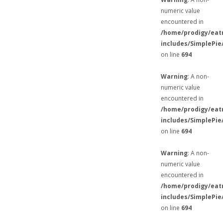
numeric value
encountered in
/home/prodigy/eat
includes/SimplePie
on line
694
Warning
: A non-
numeric value
encountered in
/home/prodigy/eat
includes/SimplePie
on line
694
Warning
: A non-
numeric value
encountered in
/home/prodigy/eat
includes/SimplePie
on line
694