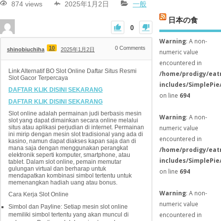
874 views
2025年1月2日
一般
日本の食
0
Warning
: A non-
10
0
Comments
shinobiuchiha
2025年1月2日
numeric value
encountered in
Link Alternatif BO Slot Online Daftar Situs Resmi
/home/prodigy/eat
Slot Gacor Terpercaya
includes/SimplePie
DAFTAR KLIK DISINI SEKARANG
on line
694
DAFTAR KLIK DISINI SEKARANG
Slot online adalah permainan judi berbasis mesin
Warning
: A non-
slot yang dapat dimainkan secara online melalui
numeric value
situs atau aplikasi perjudian di internet. Permainan
ini mirip dengan mesin slot tradisional yang ada di
encountered in
kasino, namun dapat diakses kapan saja dan di
mana saja dengan menggunakan perangkat
/home/prodigy/eat
elektronik seperti komputer, smartphone, atau
includes/SimplePie
tablet. Dalam slot online, pemain memutar
gulungan virtual dan berharap untuk
on line
694
mendapatkan kombinasi simbol tertentu untuk
memenangkan hadiah uang atau bonus.
Warning
: A non-
Cara Kerja Slot Online
numeric value
Simbol dan Payline: Setiap mesin slot online
encountered in
memiliki simbol tertentu yang akan muncul di