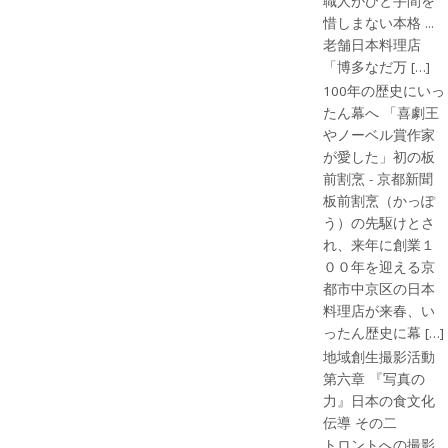
職人がひと手間を
惜しまない本格 ...
老舗日本料理店
「博多なだ万 […]
100年の歴史にいっ
たん幕へ 「喜劇王
やノーベル賞作家
が愛した」初の板
前割烹 - 京都新聞
板前割烹（かっぽ
う）の先駆けとさ
れ、来年に創業１
００年を迎える京
都市中京区の日本
料理店が来春、い
ったん歴史に幕 […]
地域創生撮影活動
第六章 『写真の
力』日本の食文化
伝導 その二
トロントへの撮影