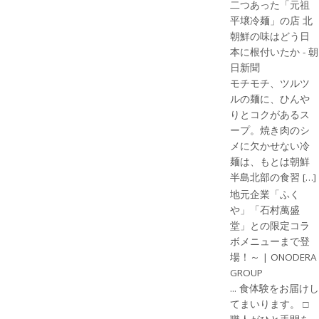
二つあった「元祖
平壌冷麺」の店 北
朝鮮の味はどう日
本に根付いたか - 朝
日新聞
モチモチ、ツルツ
ルの麺に、ひんや
りとコクがあるス
ープ。焼き肉のシ
メに欠かせない冷
麺は、もとは朝鮮
半島北部の食習 […]
地元企業「ふく
や」「石村萬盛
堂」との限定コラ
ボメニューまで登
場！～ | ONODERA
GROUP
... 食体験をお届けし
てまいります。 □