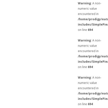
Warning
: A non-
numeric value
encountered in
/home/prodigy/eat
includes/SimplePie
on line
694
Warning
: A non-
numeric value
encountered in
/home/prodigy/eat
includes/SimplePie
on line
694
Warning
: A non-
numeric value
encountered in
/home/prodigy/eat
includes/SimplePie
on line
694