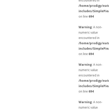
encountered in
/home/prodigy/eat
includes/SimplePie
on line
694
Warning
: A non-
numeric value
encountered in
/home/prodigy/eat
includes/SimplePie
on line
694
Warning
: A non-
numeric value
encountered in
/home/prodigy/eat
includes/SimplePie
on line
694
Warning
: A non-
numeric value