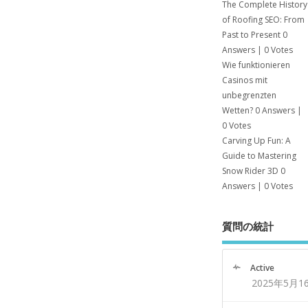
The Complete History
of Roofing SEO: From
Past to Present
0
Answers
|
0 Votes
Wie funktionieren
Casinos mit
unbegrenzten
Wetten?
0 Answers
|
0 Votes
Carving Up Fun: A
Guide to Mastering
Snow Rider 3D
0
Answers
|
0 Votes
質問の統計
Active
2025年5月1