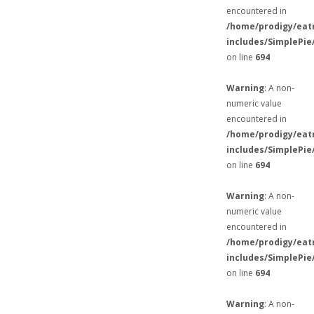
encountered in
/home/prodigy/eat
includes/SimplePie
on line
694
Warning
: A non-
numeric value
encountered in
/home/prodigy/eat
includes/SimplePie
on line
694
Warning
: A non-
numeric value
encountered in
/home/prodigy/eat
includes/SimplePie
on line
694
Warning
: A non-