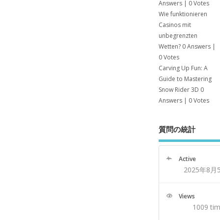
Answers
|
0 Votes
Wie funktionieren
Casinos mit
unbegrenzten
Wetten?
0 Answers
|
0 Votes
Carving Up Fun: A
Guide to Mastering
Snow Rider 3D
0
Answers
|
0 Votes
質問の統計
Active
2025年8月
Views
1009 ti