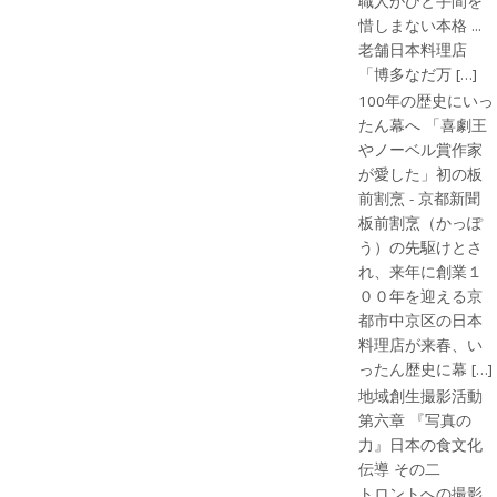
職人がひと手間を
惜しまない本格 ...
老舗日本料理店
「博多なだ万 […]
100年の歴史にいっ
たん幕へ 「喜劇王
やノーベル賞作家
が愛した」初の板
前割烹 - 京都新聞
板前割烹（かっぽ
う）の先駆けとさ
れ、来年に創業１
００年を迎える京
都市中京区の日本
料理店が来春、い
ったん歴史に幕 […]
地域創生撮影活動
第六章 『写真の
力』日本の食文化
伝導 その二
トロントへの撮影