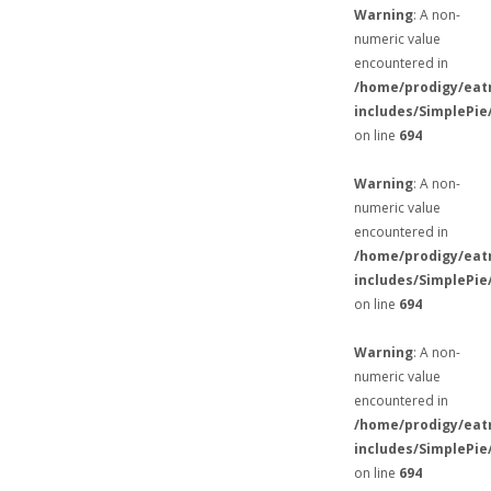
Warning
: A non-
numeric value
encountered in
/home/prodigy/eat
includes/SimplePie
on line
694
Warning
: A non-
numeric value
encountered in
/home/prodigy/eat
includes/SimplePie
on line
694
Warning
: A non-
numeric value
encountered in
/home/prodigy/eat
includes/SimplePie
on line
694