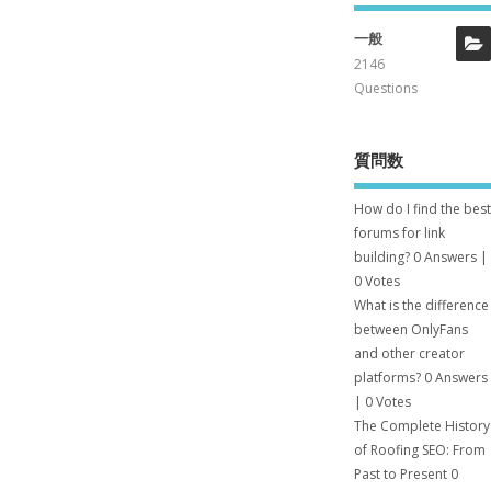
一般
2146
Questions
質問数
How do I find the best
forums for link
building?
0 Answers
|
0 Votes
What is the difference
between OnlyFans
and other creator
platforms?
0 Answers
|
0 Votes
The Complete History
of Roofing SEO: From
Past to Present
0