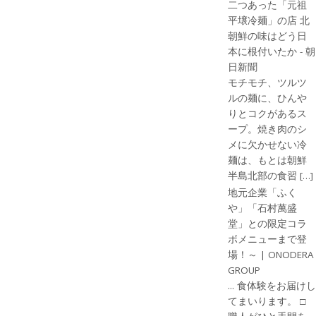
二つあった「元祖
平壌冷麺」の店 北
朝鮮の味はどう日
本に根付いたか - 朝
日新聞
モチモチ、ツルツ
ルの麺に、ひんや
りとコクがあるス
ープ。焼き肉のシ
メに欠かせない冷
麺は、もとは朝鮮
半島北部の食習 […]
地元企業「ふく
や」「石村萬盛
堂」との限定コラ
ボメニューまで登
場！～ | ONODERA
GROUP
... 食体験をお届けし
てまいります。 □