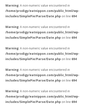
Warning
: A non-numeric value encountered in
/home/prodigy/eatnippon.com/public_html/wp-
includes/SimplePie/Parse/Date.php
on line
694
Warning
: A non-numeric value encountered in
/home/prodigy/eatnippon.com/public_html/wp-
includes/SimplePie/Parse/Date.php
on line
694
Warning
: A non-numeric value encountered in
/home/prodigy/eatnippon.com/public_html/wp-
includes/SimplePie/Parse/Date.php
on line
694
Warning
: A non-numeric value encountered in
/home/prodigy/eatnippon.com/public_html/wp-
includes/SimplePie/Parse/Date.php
on line
694
Warning
: A non-numeric value encountered in
/home/prodigy/eatnippon.com/public_html/wp-
includes/SimplePie/Parse/Date.php
on line
694