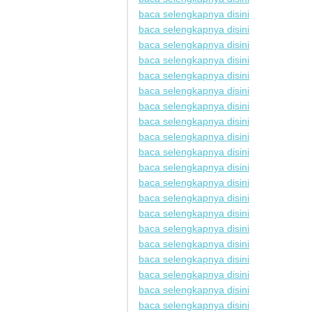
baca selengkapnya disini
baca selengkapnya disini
baca selengkapnya disini
baca selengkapnya disini
baca selengkapnya disini
baca selengkapnya disini
baca selengkapnya disini
baca selengkapnya disini
baca selengkapnya disini
baca selengkapnya disini
baca selengkapnya disini
baca selengkapnya disini
baca selengkapnya disini
baca selengkapnya disini
baca selengkapnya disini
baca selengkapnya disini
baca selengkapnya disini
baca selengkapnya disini
baca selengkapnya disini
baca selengkapnya disini