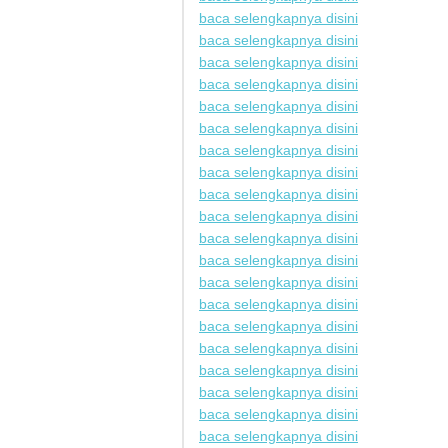
baca selengkapnya disini
baca selengkapnya disini
baca selengkapnya disini
baca selengkapnya disini
baca selengkapnya disini
baca selengkapnya disini
baca selengkapnya disini
baca selengkapnya disini
baca selengkapnya disini
baca selengkapnya disini
baca selengkapnya disini
baca selengkapnya disini
baca selengkapnya disini
baca selengkapnya disini
baca selengkapnya disini
baca selengkapnya disini
baca selengkapnya disini
baca selengkapnya disini
baca selengkapnya disini
baca selengkapnya disini