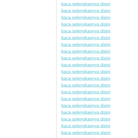
baca selengkapnya disini
baca selengkapnya disini
baca selengkapnya disini
baca selengkapnya disini
baca selengkapnya disini
baca selengkapnya disini
baca selengkapnya disini
baca selengkapnya disini
baca selengkapnya disini
baca selengkapnya disini
baca selengkapnya disini
baca selengkapnya disini
baca selengkapnya disini
baca selengkapnya disini
baca selengkapnya disini
baca selengkapnya disini
baca selengkapnya disini
baca selengkapnya disini
baca selengkapnya disini
baca selengkapnya disini