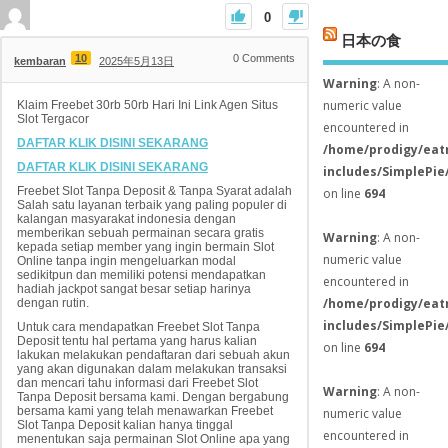
0
日本の食
10
0
Comments
kembaran
2025年5月13日
Warning
: A non-
numeric value
Klaim Freebet 30rb 50rb Hari Ini Link Agen Situs
Slot Tergacor
encountered in
DAFTAR KLIK DISINI SEKARANG
/home/prodigy/eat
DAFTAR KLIK DISINI SEKARANG
includes/SimplePie
Freebet Slot Tanpa Deposit & Tanpa Syarat adalah
on line
694
Salah satu layanan terbaik yang paling populer di
kalangan masyarakat indonesia dengan
memberikan sebuah permainan secara gratis
Warning
: A non-
kepada setiap member yang ingin bermain Slot
numeric value
Online tanpa ingin mengeluarkan modal
sedikitpun dan memiliki potensi mendapatkan
encountered in
hadiah jackpot sangat besar setiap harinya
/home/prodigy/eat
dengan rutin.
includes/SimplePie
Untuk cara mendapatkan Freebet Slot Tanpa
Deposit tentu hal pertama yang harus kalian
on line
694
lakukan melakukan pendaftaran dari sebuah akun
yang akan digunakan dalam melakukan transaksi
dan mencari tahu informasi dari Freebet Slot
Warning
: A non-
Tanpa Deposit bersama kami. Dengan bergabung
bersama kami yang telah menawarkan Freebet
numeric value
Slot Tanpa Deposit kalian hanya tinggal
encountered in
menentukan saja permainan Slot Online apa yang