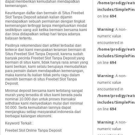
dapat memberikan kemudahan mendapatkan
/home/prodigy/eat
kemenangan.
includes/SimplePie
Keuntungan daftar dan bermain di Situs Freebet
on line
694
Slot Tanpa Deposit adalah kalian dijamin
mendapatkan sebuah permainan dengan tingkat
kemenangan tertinggi tanpa mengeluarkan modal
Warning
: A non-
sedikitpun uang asli ketika bermain bersama kami
dan bisa didapatkan setiap hari tanpa adanya
numeric value
batasan tertentu.
encountered in
Pastinya rekomendasi dari artikel terbadai dan
/home/prodigy/eat
terkece dari kami merupakan teraman bermain di
Situs Freebet Slot Tanpa Deposit, karena sudah
includes/SimplePie
banyak pecinta Freebet Slot Tanpa Deposit yang
on line
694
bermain di situs kami, tidak hanya rasa aman yang
kami berikan, kami selalu berupaya memudahkan
para pemain dalam mendapatkan kemenangan,
maka karena itu kalian tidak perlu ragu dalam
Warning
: A non-
memilih bermain di situs Freebet Slot Tanpa
numeric value
Deposit.
encountered in
Minimal deposit bersama kami terbilang sangat
murah yang tersedia di situs kami berada pada
/home/prodigy/eat
nominal 10.000 dan untuk proses transaksi
includes/SimplePie
withdraw kami menyediakan mulai dari minimal
50.000. Serta kemudahan lainnya dapat
on line
694
menjangkau setiap masyarakat indonesia dari
berbagai kalangan ekonomi.
Warning
: A non-
Keyword Terkait :
numeric value
Freebet Slot Online Tanpa Deposit