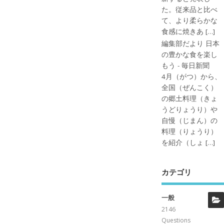
た。従来品と比べ
て、より柔らかな
食感に焼きあ […]
編集部だより 日本
の豊かな食を楽し
もう - 毎日新聞
4月（がつ）から、
全国（ぜんこく）
の郷土料理（きょ
うどりょうり）や
自慢（じまん）の
料理（りょうり）
を紹介（しょ […]
カテゴリ
一般
2146
Questions