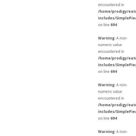
encountered in
/home/prodigy/eat
includes/SimplePie
on line
694
Warning
: A non-
numeric value
encountered in
/home/prodigy/eat
includes/SimplePie
on line
694
Warning
: A non-
numeric value
encountered in
/home/prodigy/eat
includes/SimplePie
on line
694
Warning
: A non-