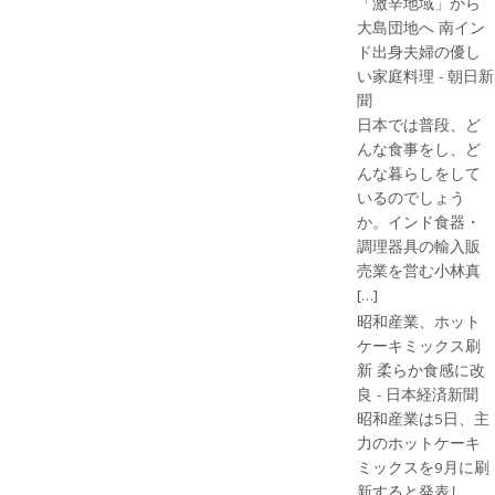
「激辛地域」から
大島団地へ 南イン
ド出身夫婦の優し
い家庭料理 - 朝日新
聞
日本では普段、ど
んな食事をし、ど
んな暮らしをして
いるのでしょう
か。インド食器・
調理器具の輸入販
売業を営む小林真
[…]
昭和産業、ホット
ケーキミックス刷
新 柔らか食感に改
良 - 日本経済新聞
昭和産業は5日、主
力のホットケーキ
ミックスを9月に刷
新すると発表し