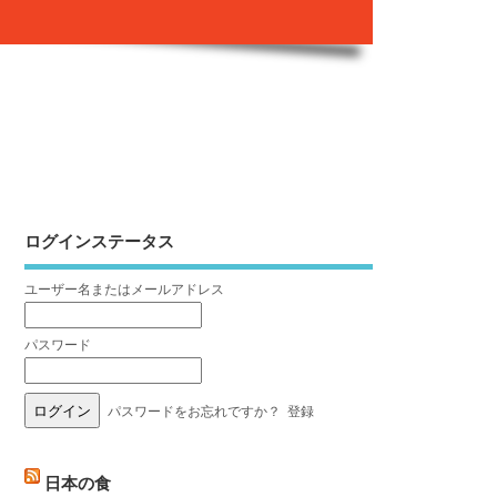
ログインステータス
ユーザー名またはメールアドレス
パスワード
パスワードをお忘れですか？
登録
日本の食