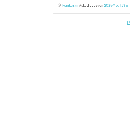
kembaran
Asked question
2025年5月13日
R