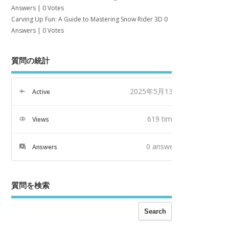
Answers
|
0 Votes
Carving Up Fun: A Guide to Mastering Snow Rider 3D
0
Answers
|
0 Votes
質問の統計
2025年5月13日
Active
619 times
Views
0
answers
Answers
質問を検索
Search