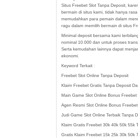
Situs Freebet Slot Tanpa Deposit, kar
bermain di situs kami, tidak hanya ras
memudahkan para pemain dalam mendap
ragu dalam memilih bermain di situs Fr
Minimal deposit bersama kami terbilan
nominal 10.000 dan untuk proses trans
Serta kemudahan lainnya dapat menjan
ekonomi.
Keyword Terkait :
Freebet Slot Online Tanpa Deposit
Klaim Freebet Gratis Tanpa Deposit D
Main Game Slot Online Bonus Freebet
Agen Resmi Slot Online Bonus Freebet
Judi Game Slot Online Terbaik Tanpa D
Klaim Gratis Freebet 30k 40k 50k 55k
Gratis Klaim Freebet 15k 25k 30k 50k