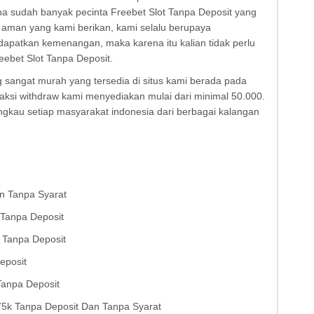
ena sudah banyak pecinta Freebet Slot Tanpa Deposit yang
a aman yang kami berikan, kami selalu berupaya
atkan kemenangan, maka karena itu kalian tidak perlu
eebet Slot Tanpa Deposit.
g sangat murah yang tersedia di situs kami berada pada
aksi withdraw kami menyediakan mulai dari minimal 50.000.
gkau setiap masyarakat indonesia dari berbagai kalangan
an Tanpa Syarat
 Tanpa Deposit
 Tanpa Deposit
eposit
 Tanpa Deposit
 75k Tanpa Deposit Dan Tanpa Syarat