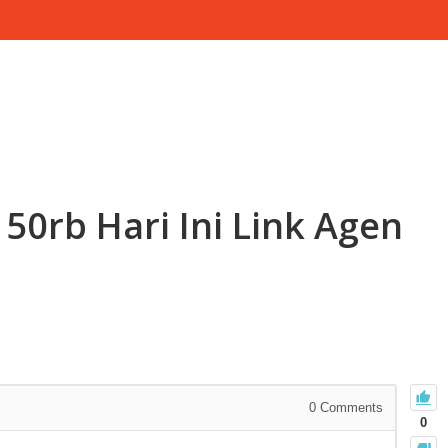
50rb Hari Ini Link Agen
0
Comments
0