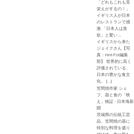
「どれもこれも見
栄えがするの！」
イギリス人が日本
のレストランで感
激 「日本人は貪
欲」と驚い ...
イギリスから来た
ジェイクさん【写
真：Hint-Pot編集
部】 世界的に高く
評価されている、
日本の豊かな食文
化。 […]
笠間焼作家 シェ
フ、器と食の「映
え」検証 - 日本海新
聞
茨城県の伝統工芸
品、笠間焼の器に
特別な料理を盛り