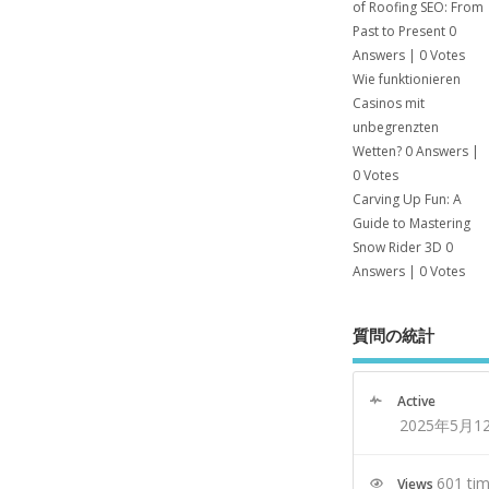
of Roofing SEO: From
Past to Present
0
Answers
|
0 Votes
Wie funktionieren
Casinos mit
unbegrenzten
Wetten?
0 Answers
|
0 Votes
Carving Up Fun: A
Guide to Mastering
Snow Rider 3D
0
Answers
|
0 Votes
質問の統計
Active
2025年5月1
601 ti
Views