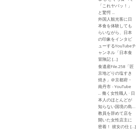
「これヤバッ！」
と驚愕 ...
外国人観光客に日
本食を体験しても
らいながら、日本
の印象をインタビ
ューするYouTubeチ
ャンネル「日本食
冒険記 […]
食遺産File.258「匠
京地どりの塩すき
焼き」＠京都府・
南丹市 - YouTube
... 働く女性職人 · 日
本人のほとんどが
知らない国境の島…
教員を辞めて店を
開いた女性店主に
密着！ 彼女の仕 […]