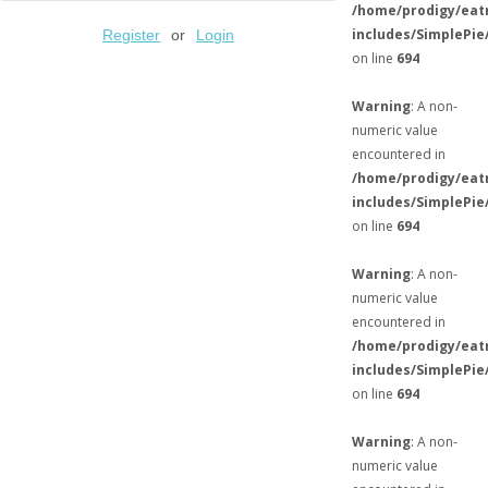
/home/prodigy/eat
includes/SimplePie
Register
or
Login
on line
694
Warning
: A non-
numeric value
encountered in
/home/prodigy/eat
includes/SimplePie
on line
694
Warning
: A non-
numeric value
encountered in
/home/prodigy/eat
includes/SimplePie
on line
694
Warning
: A non-
numeric value