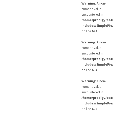
Warning
: A non-
numeric value
encountered in
/home/prodigy/eat
includes/SimplePie
on line
694
Warning
: A non-
numeric value
encountered in
/home/prodigy/eat
includes/SimplePie
on line
694
Warning
: A non-
numeric value
encountered in
/home/prodigy/eat
includes/SimplePie
on line
694