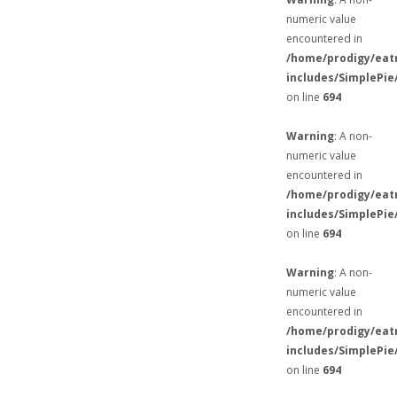
numeric value
encountered in
/home/prodigy/eat
includes/SimplePie
on line
694
Warning
: A non-
numeric value
encountered in
/home/prodigy/eat
includes/SimplePie
on line
694
Warning
: A non-
numeric value
encountered in
/home/prodigy/eat
includes/SimplePie
on line
694