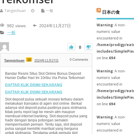
Tangsichuan
一般
日本の食
Warning
: A non-
982 views
2024年11月27日
numeric value
一般
encountered in
/home/prodigy/eat
0
includes/SimplePie
on line
694
10
0
Comments
Tangsichuan
2024年11月27日
Warning
: A non-
Bandar Resmi Situs Slot Online Bonus Deposit
numeric value
Harian Daftar Hari Ini 10ribu Via Pulsa Telkomsel
encountered in
DAFTAR KLIK DISINI SEKARANG
/home/prodigy/eat
DAFTAR KLIK DISINI SEKARANG
includes/SimplePie
Slot deposit pulsa sebuah inovasi terbaru dalam
melakukan transaksi di agen slot online. Berkat
on line
694
adanya slot deposit pulsa pastinya para slotmania
tidak perlu repot lagi ke mesin atm maupun
membuat internet banking. Slot deposit pulsa yang
Warning
: A non-
hadir dengan tanpa potongan semakin
numeric value
mempermudah pemain. Tentu saja, slot deposit
pulsa sangat memiliki manfaat yang berguna
encountered in
untuk slotmania. Terutama untuk pemula slot