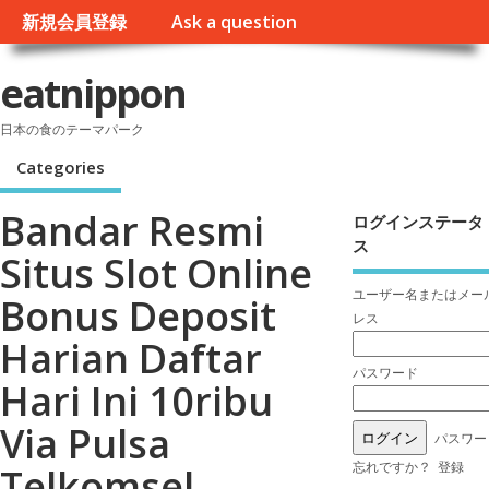
新規会員登録
Ask a question
eatnippon
日本の食のテーマパーク
Categories
Bandar Resmi
ログインステータ
ス
Situs Slot Online
ユーザー名またはメー
Bonus Deposit
レス
Harian Daftar
パスワード
Hari Ini 10ribu
Via Pulsa
パスワー
忘れですか？
登録
Telkomsel