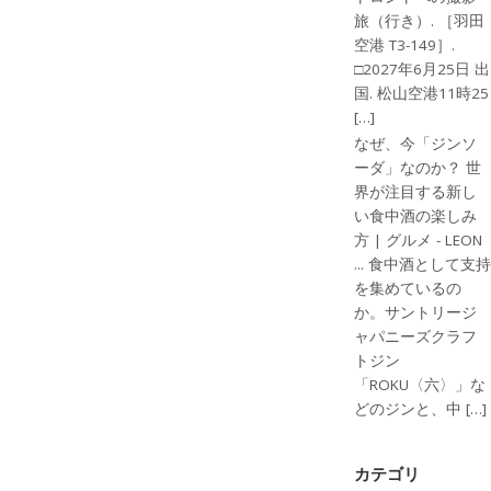
旅（行き）. ［羽田
空港 T3-149］.
□2027年6月25日 出
国. 松山空港11時25
[…]
なぜ、今「ジンソ
ーダ」なのか？ 世
界が注目する新し
い食中酒の楽しみ
方 | グルメ - LEON
... 食中酒として支持
を集めているの
か。サントリージ
ャパニーズクラフ
トジン
「ROKU〈六〉」な
どのジンと、中 […]
カテゴリ