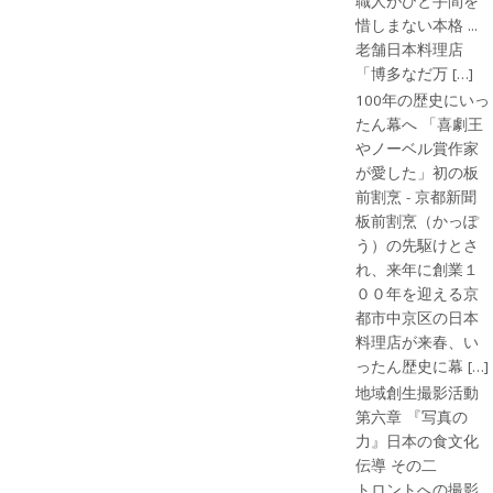
職人がひと手間を
惜しまない本格 ...
老舗日本料理店
「博多なだ万 […]
100年の歴史にいっ
たん幕へ 「喜劇王
やノーベル賞作家
が愛した」初の板
前割烹 - 京都新聞
板前割烹（かっぽ
う）の先駆けとさ
れ、来年に創業１
００年を迎える京
都市中京区の日本
料理店が来春、い
ったん歴史に幕 […]
地域創生撮影活動
第六章 『写真の
力』日本の食文化
伝導 その二
トロントへの撮影