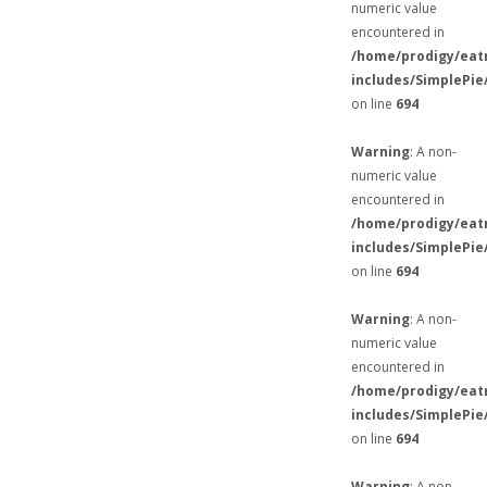
numeric value
encountered in
/home/prodigy/eat
includes/SimplePie
on line
694
Warning
: A non-
numeric value
encountered in
/home/prodigy/eat
includes/SimplePie
on line
694
Warning
: A non-
numeric value
encountered in
/home/prodigy/eat
includes/SimplePie
on line
694
Warning
: A non-