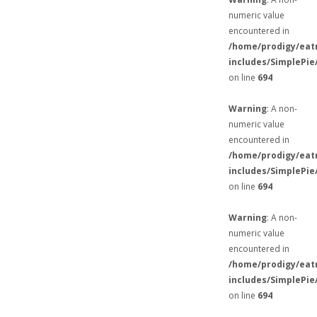
numeric value
encountered in
/home/prodigy/eat
includes/SimplePie
on line
694
Warning
: A non-
numeric value
encountered in
/home/prodigy/eat
includes/SimplePie
on line
694
Warning
: A non-
numeric value
encountered in
/home/prodigy/eat
includes/SimplePie
on line
694