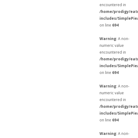
encountered in
/home/prodigy/eat
includes/SimplePie
on line
694
Warning
: A non-
numeric value
encountered in
/home/prodigy/eat
includes/SimplePie
on line
694
Warning
: A non-
numeric value
encountered in
/home/prodigy/eat
includes/SimplePie
on line
694
Warning
: A non-