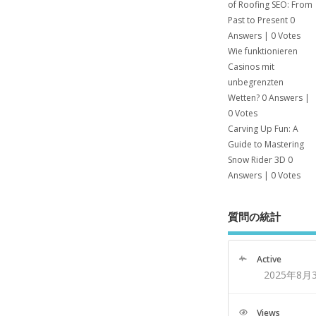
of Roofing SEO: From
Past to Present
0
Answers
|
0 Votes
Wie funktionieren
Casinos mit
unbegrenzten
Wetten?
0 Answers
|
0 Votes
Carving Up Fun: A
Guide to Mastering
Snow Rider 3D
0
Answers
|
0 Votes
質問の統計
Active
2025年8月
Views