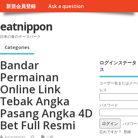
新規会員登録
Ask a question
eatnippon
日本の食のテーマパーク
Categories
Bandar
ログインステータ
ス
Permainan
ユーザー名またはメー
Online Link
レス
Tebak Angka
パスワード
Pasang Angka 4D
Bet Full Resmi
パスワー
忘れですか？
登録
kucingemas
一般