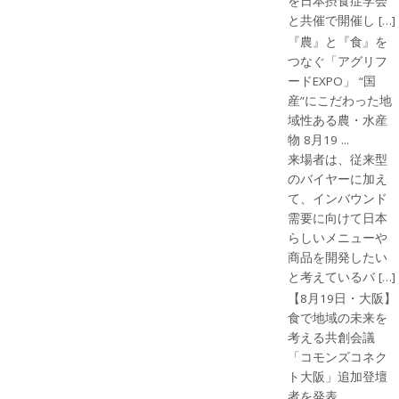
を日本摂食症学会
と共催で開催し […]
『農』と『食』を
つなぐ「アグリフ
ードEXPO」 “国
産”にこだわった地
域性ある農・水産
物 8月19 ...
来場者は、従来型
のバイヤーに加え
て、インバウンド
需要に向けて日本
らしいメニューや
商品を開発したい
と考えているバ […]
【8月19日・大阪】
食で地域の未来を
考える共創会議
「コモンズコネク
ト大阪」追加登壇
者を発表 ...