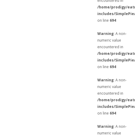
encountered in
/home/prodigy/eat
includes/SimplePie
on line
694
Warning
: A non-
numeric value
encountered in
/home/prodigy/eat
includes/SimplePie
on line
694
Warning
: A non-
numeric value
encountered in
/home/prodigy/eat
includes/SimplePie
on line
694
Warning
: A non-
numeric value