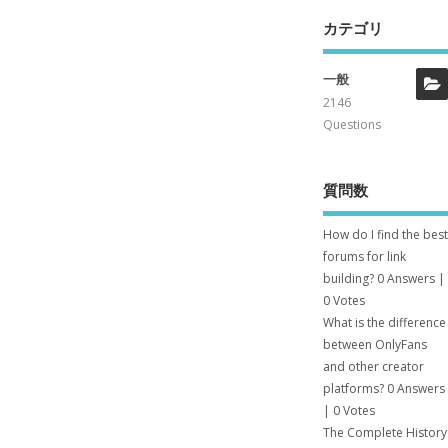
カテゴリ
一般
2146
Questions
質問数
How do I find the best
forums for link
building?
0 Answers
|
0 Votes
What is the difference
between OnlyFans
and other creator
platforms?
0 Answers
|
0 Votes
The Complete History