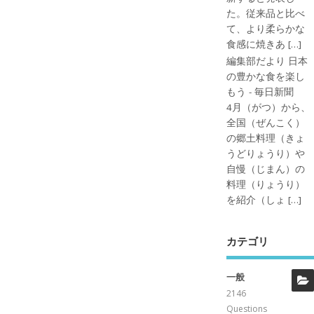
た。従来品と比べ
て、より柔らかな
食感に焼きあ […]
編集部だより 日本
の豊かな食を楽し
もう - 毎日新聞
4月（がつ）から、
全国（ぜんこく）
の郷土料理（きょ
うどりょうり）や
自慢（じまん）の
料理（りょうり）
を紹介（しょ […]
カテゴリ
一般
2146
Questions