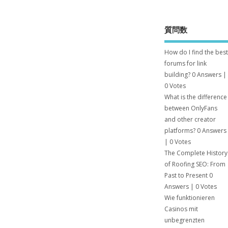
質問数
How do I find the best
forums for link
building?
0 Answers
|
0 Votes
What is the difference
between OnlyFans
and other creator
platforms?
0 Answers
|
0 Votes
The Complete History
of Roofing SEO: From
Past to Present
0
Answers
|
0 Votes
Wie funktionieren
Casinos mit
unbegrenzten