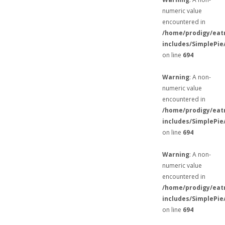
numeric value
encountered in
/home/prodigy/eat
includes/SimplePie
on line
694
Warning
: A non-
numeric value
encountered in
/home/prodigy/eat
includes/SimplePie
on line
694
Warning
: A non-
numeric value
encountered in
/home/prodigy/eat
includes/SimplePie
on line
694