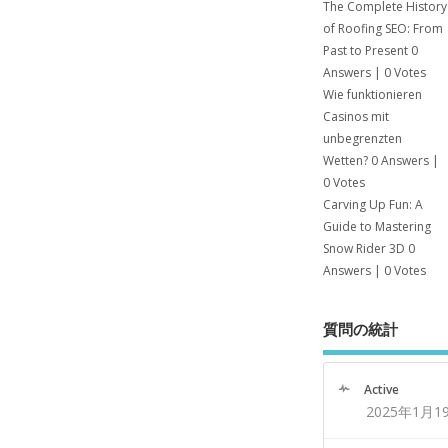
The Complete History
of Roofing SEO: From
Past to Present
0
Answers
|
0 Votes
Wie funktionieren
Casinos mit
unbegrenzten
Wetten?
0 Answers
|
0 Votes
Carving Up Fun: A
Guide to Mastering
Snow Rider 3D
0
Answers
|
0 Votes
質問の統計
Active
2025年1月1