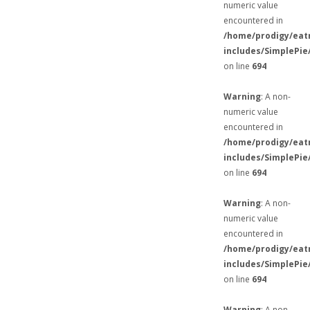
numeric value
encountered in
/home/prodigy/eat
includes/SimplePie
on line
694
Warning
: A non-
numeric value
encountered in
/home/prodigy/eat
includes/SimplePie
on line
694
Warning
: A non-
numeric value
encountered in
/home/prodigy/eat
includes/SimplePie
on line
694
Warning
: A non-