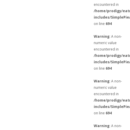
encountered in
/home/prodigy/eat
includes/SimplePie
on line
694
Warning
: A non-
numeric value
encountered in
/home/prodigy/eat
includes/SimplePie
on line
694
Warning
: A non-
numeric value
encountered in
/home/prodigy/eat
includes/SimplePie
on line
694
Warning
: A non-