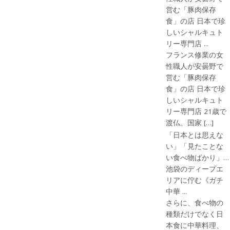
営む「豚肉保存
食」の店 日本で珍
しいシャルキュト
リー専門店 ...
フランス修業の女
性職人が安曇野で
営む「豚肉保存
食」の店 日本で珍
しいシャルキュト
リー専門店 21歳で
渡仏、国家 […]
「日本とは思えな
い」「見たことな
い食べ物ばかり」…
池袋のディープエ
リアに佇む《ガチ
中華 ...
さらに、食べ物の
種類だけでなく日
本食に中華料理、