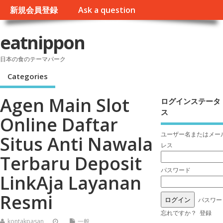
新規会員登録
Ask a question
eatnippon
日本の食のテーマパーク
Categories
Agen Main Slot
ログインステータ
ス
Online Daftar
ユーザー名またはメー
Situs Anti Nawala
レス
Terbaru Deposit
パスワード
LinkAja Layanan
Resmi
パスワー
忘れですか？
登録
kontakpasan
一般