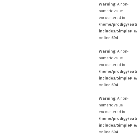
Warning
: A non-
numeric value
encountered in
/home/prodigy/eat
includes/SimplePie
on line
694
Warning
: A non-
numeric value
encountered in
/home/prodigy/eat
includes/SimplePie
on line
694
Warning
: A non-
numeric value
encountered in
/home/prodigy/eat
includes/SimplePie
on line
694