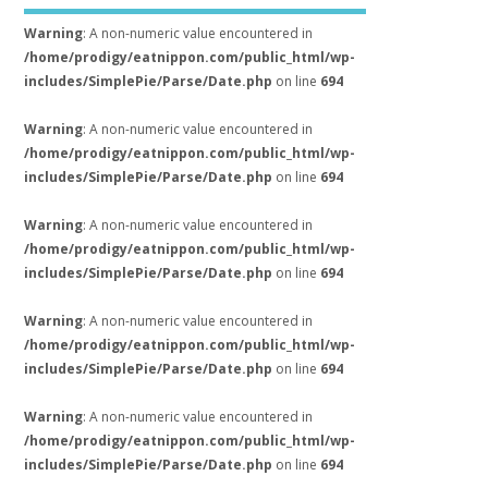
Warning
: A non-numeric value encountered in
/home/prodigy/eatnippon.com/public_html/wp-
includes/SimplePie/Parse/Date.php
on line
694
Warning
: A non-numeric value encountered in
/home/prodigy/eatnippon.com/public_html/wp-
includes/SimplePie/Parse/Date.php
on line
694
Warning
: A non-numeric value encountered in
/home/prodigy/eatnippon.com/public_html/wp-
includes/SimplePie/Parse/Date.php
on line
694
Warning
: A non-numeric value encountered in
/home/prodigy/eatnippon.com/public_html/wp-
includes/SimplePie/Parse/Date.php
on line
694
Warning
: A non-numeric value encountered in
/home/prodigy/eatnippon.com/public_html/wp-
includes/SimplePie/Parse/Date.php
on line
694