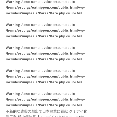
Warning
: A non-numeric value encountered in
/home/prodigy/eatnippon.com/public_html/wp-
includes/SimplePie/Parse/Date.php
on line
694
Warning
: A non-numeric value encountered in
/home/prodigy/eatnippon.com/public_html/wp-
includes/SimplePie/Parse/Date.php
on line
694
Warning
: A non-numeric value encountered in
/home/prodigy/eatnippon.com/public_html/wp-
includes/SimplePie/Parse/Date.php
on line
694
Warning
: A non-numeric value encountered in
/home/prodigy/eatnippon.com/public_html/wp-
includes/SimplePie/Parse/Date.php
on line
694
Warning
: A non-numeric value encountered in
/home/prodigy/eatnippon.com/public_html/wp-
includes/SimplePie/Parse/Date.php
on line
694
革新的な農薬の創出で日本農業に貢献 クミアイ化