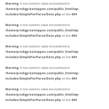
Warning
: A non-numeric value encountered in
/home/prodigy/eatnippon.com/public_html/wp-
includes/SimplePie/Parse/Date.php
on line
694
Warning
: A non-numeric value encountered in
/home/prodigy/eatnippon.com/public_html/wp-
includes/SimplePie/Parse/Date.php
on line
694
Warning
: A non-numeric value encountered in
/home/prodigy/eatnippon.com/public_html/wp-
includes/SimplePie/Parse/Date.php
on line
694
Warning
: A non-numeric value encountered in
/home/prodigy/eatnippon.com/public_html/wp-
includes/SimplePie/Parse/Date.php
on line
694
Warning
: A non-numeric value encountered in
/home/prodigy/eatnippon.com/public_html/wp-
includes/SimplePie/Parse/Date.php
on line
694