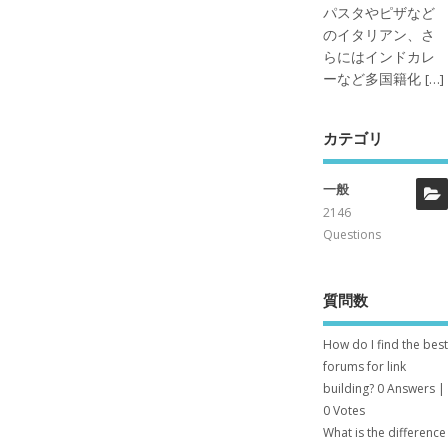
パスタやピザなど
のイタリアン、さ
らにはインドカレ
ーなど多国籍化 […]
カテゴリ
一般
2146
Questions
質問数
How do I find the best
forums for link
building?
0 Answers
|
0 Votes
What is the difference