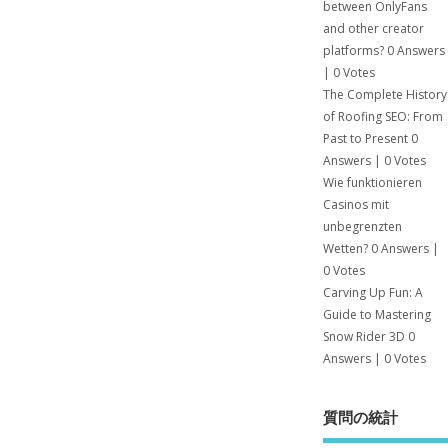
between OnlyFans
and other creator
platforms?
0 Answers
|
0 Votes
The Complete History
of Roofing SEO: From
Past to Present
0
Answers
|
0 Votes
Wie funktionieren
Casinos mit
unbegrenzten
Wetten?
0 Answers
|
0 Votes
Carving Up Fun: A
Guide to Mastering
Snow Rider 3D
0
Answers
|
0 Votes
質問の統計