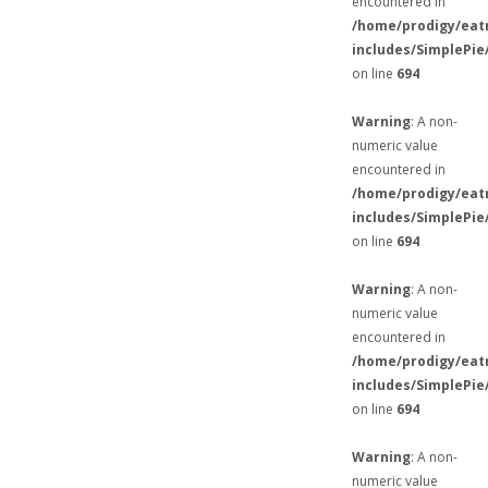
encountered in
/home/prodigy/eat
includes/SimplePie
on line
694
Warning
: A non-
numeric value
encountered in
/home/prodigy/eat
includes/SimplePie
on line
694
Warning
: A non-
numeric value
encountered in
/home/prodigy/eat
includes/SimplePie
on line
694
Warning
: A non-
numeric value