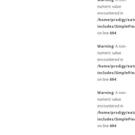
numeric value
encountered in
/home/prodigy/eat
includes/SimplePie
on line
694
Warning
: A non-
numeric value
encountered in
/home/prodigy/eat
includes/SimplePie
on line
694
Warning
: A non-
numeric value
encountered in
/home/prodigy/eat
includes/SimplePie
on line
694