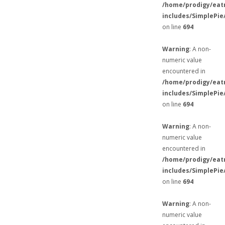
/home/prodigy/eat
includes/SimplePie
on line
694
Warning
: A non-
numeric value
encountered in
/home/prodigy/eat
includes/SimplePie
on line
694
Warning
: A non-
numeric value
encountered in
/home/prodigy/eat
includes/SimplePie
on line
694
Warning
: A non-
numeric value