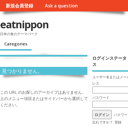
新規会員登録
Ask a question
eatnippon
日本の食のテーマパーク
Categories
ログインステータ
ス
見つかりません。
ユーザー名またはメー
レス
この URL のお探しのアーカイブはありません。
パスワード
上のメニュー項目またはサイドバーから選択して
ください。
パスワー
忘れですか？
登録