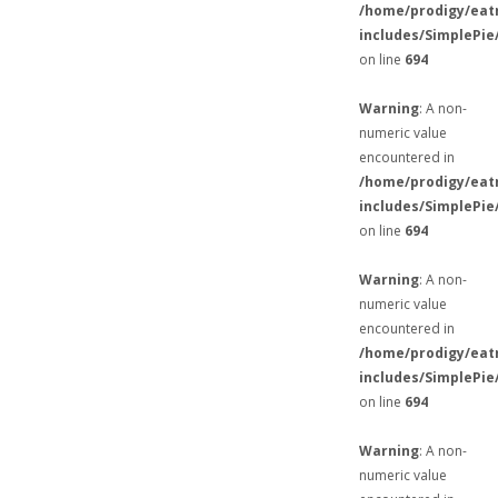
/home/prodigy/eat
includes/SimplePie
on line
694
Warning
: A non-
numeric value
encountered in
/home/prodigy/eat
includes/SimplePie
on line
694
Warning
: A non-
numeric value
encountered in
/home/prodigy/eat
includes/SimplePie
on line
694
Warning
: A non-
numeric value