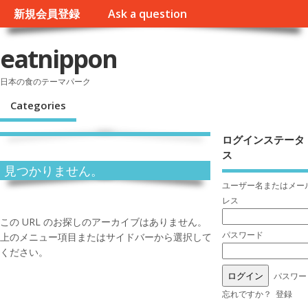
新規会員登録
Ask a question
eatnippon
日本の食のテーマパーク
Categories
ログインステータ
ス
見つかりません。
ユーザー名またはメー
レス
この URL のお探しのアーカイブはありません。
パスワード
上のメニュー項目またはサイドバーから選択して
ください。
パスワー
忘れですか？
登録