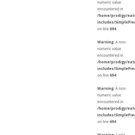
numeric value
encountered in
/home/prodigy/eat
includes/SimplePie
on line
694
Warning
: A non-
numeric value
encountered in
/home/prodigy/eat
includes/SimplePie
on line
694
Warning
: A non-
numeric value
encountered in
/home/prodigy/eat
includes/SimplePie
on line
694
Warning
: A non-