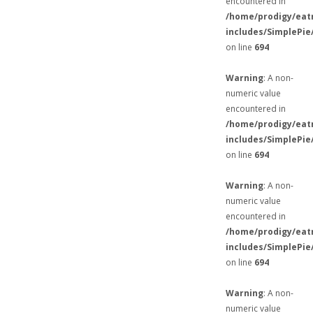
encountered in
/home/prodigy/eat
includes/SimplePie
on line
694
Warning
: A non-
numeric value
encountered in
/home/prodigy/eat
includes/SimplePie
on line
694
Warning
: A non-
numeric value
encountered in
/home/prodigy/eat
includes/SimplePie
on line
694
Warning
: A non-
numeric value