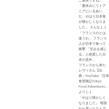
ご褒美ですね」.
「夏休みにリトア
ニアにいるあい
だ、やはり日本食
が懐かしくなりま
した」 そんな […]
「フランスのとは
違うわ」 フランス
人が日本で食べて
衝撃 「甘みを感じ
る」と絶賛した日
本の意外 ...
フランスから来た
レヴィさん【出
典：YouTube「日本
食冒険記Tokyo
Food Adventures」
より […]
「やはり懐かしく
なりました」 母国
から戻ったリトア