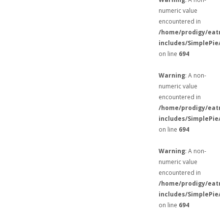
numeric value
encountered in
/home/prodigy/eat
includes/SimplePie
on line
694
Warning
: A non-
numeric value
encountered in
/home/prodigy/eat
includes/SimplePie
on line
694
Warning
: A non-
numeric value
encountered in
/home/prodigy/eat
includes/SimplePie
on line
694