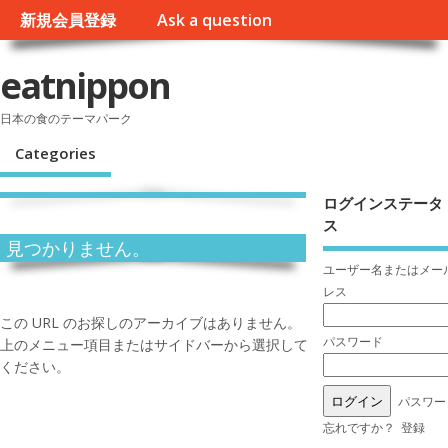
新規会員登録
Ask a question
eatnippon
日本の食のテーマパーク
Categories
ログインステータ
ス
見つかりません。
ユーザー名またはメー
レス
この URL のお探しのアーカイブはありません。
パスワード
上のメニュー項目またはサイドバーから選択して
ください。
パスワー
忘れですか？
登録