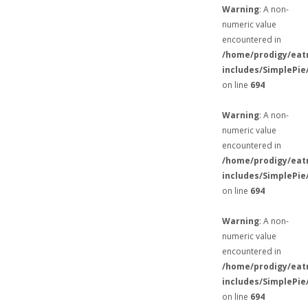
Warning
: A non-
numeric value
encountered in
/home/prodigy/eat
includes/SimplePie
on line
694
Warning
: A non-
numeric value
encountered in
/home/prodigy/eat
includes/SimplePie
on line
694
Warning
: A non-
numeric value
encountered in
/home/prodigy/eat
includes/SimplePie
on line
694