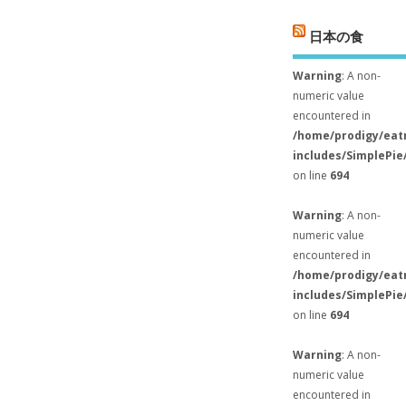
日本の食
Warning
: A non-
numeric value
encountered in
/home/prodigy/eat
includes/SimplePie
on line
694
Warning
: A non-
numeric value
encountered in
/home/prodigy/eat
includes/SimplePie
on line
694
Warning
: A non-
numeric value
encountered in