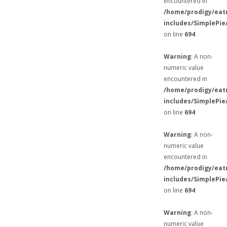
encountered in
/home/prodigy/eat
includes/SimplePie
on line
694
Warning
: A non-
numeric value
encountered in
/home/prodigy/eat
includes/SimplePie
on line
694
Warning
: A non-
numeric value
encountered in
/home/prodigy/eat
includes/SimplePie
on line
694
Warning
: A non-
numeric value