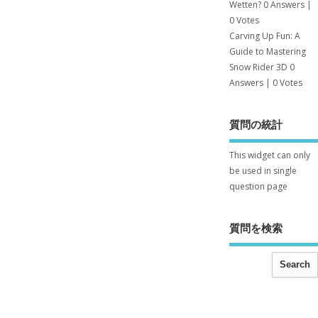
Wetten?
0 Answers
|
0 Votes
Carving Up Fun: A
Guide to Mastering
Snow Rider 3D
0
Answers
|
0 Votes
質問の統計
This widget can only
be used in single
question page
質問を検索
Search