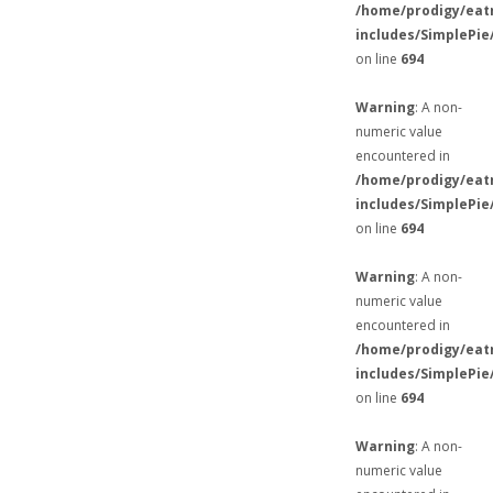
/home/prodigy/eat
includes/SimplePie
on line
694
Warning
: A non-
numeric value
encountered in
/home/prodigy/eat
includes/SimplePie
on line
694
Warning
: A non-
numeric value
encountered in
/home/prodigy/eat
includes/SimplePie
on line
694
Warning
: A non-
numeric value