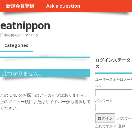
新規会員登録
Ask a question
eatnippon
日本の食のテーマパーク
Categories
ログインステータ
ス
見つかりません。
ユーザー名またはメー
レス
この URL のお探しのアーカイブはありません。
パスワード
上のメニュー項目またはサイドバーから選択して
ください。
パスワー
忘れですか？
登録