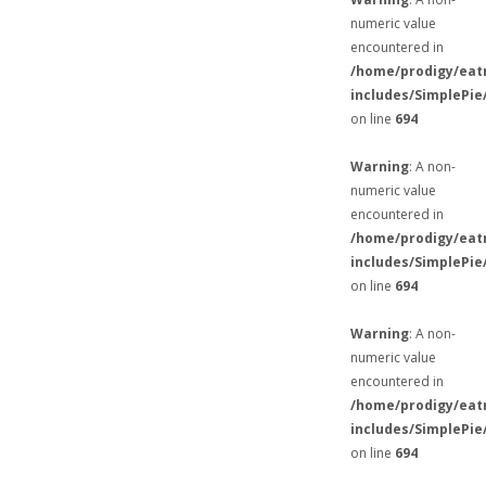
numeric value
encountered in
/home/prodigy/eat
includes/SimplePie
on line
694
Warning
: A non-
numeric value
encountered in
/home/prodigy/eat
includes/SimplePie
on line
694
Warning
: A non-
numeric value
encountered in
/home/prodigy/eat
includes/SimplePie
on line
694