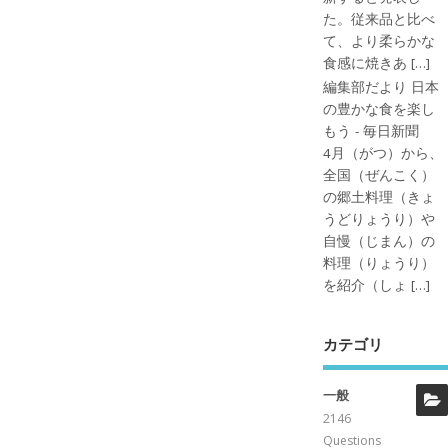
た。従来品と比べ
て、より柔らかな
食感に焼きあ […]
編集部だより 日本
の豊かな食を楽し
もう - 毎日新聞
4月（がつ）から、
全国（ぜんこく）
の郷土料理（きょ
うどりょうり）や
自慢（じまん）の
料理（りょうり）
を紹介（しょ […]
カテゴリ
一般
2146
Questions