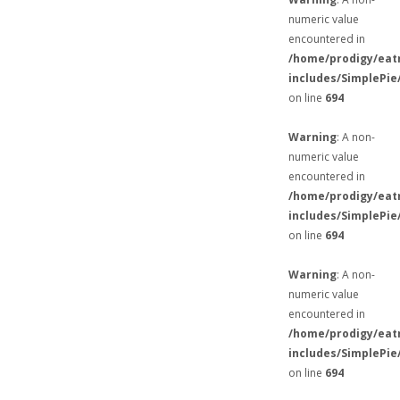
numeric value
encountered in
/home/prodigy/eat
includes/SimplePie
on line
694
Warning
: A non-
numeric value
encountered in
/home/prodigy/eat
includes/SimplePie
on line
694
Warning
: A non-
numeric value
encountered in
/home/prodigy/eat
includes/SimplePie
on line
694