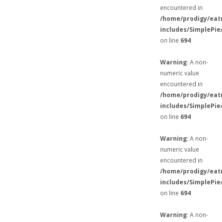
encountered in
/home/prodigy/eat
includes/SimplePie
on line
694
Warning
: A non-
numeric value
encountered in
/home/prodigy/eat
includes/SimplePie
on line
694
Warning
: A non-
numeric value
encountered in
/home/prodigy/eat
includes/SimplePie
on line
694
Warning
: A non-