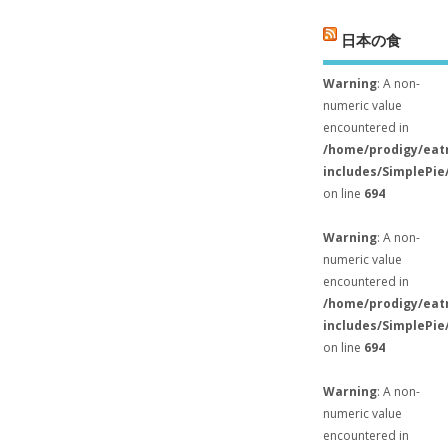
日本の食
Warning
: A non-
numeric value
encountered in
/home/prodigy/eat
includes/SimplePie
on line
694
Warning
: A non-
numeric value
encountered in
/home/prodigy/eat
includes/SimplePie
on line
694
Warning
: A non-
numeric value
encountered in