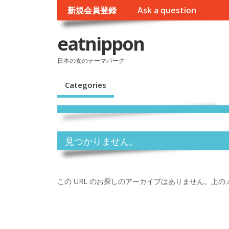
新規会員登録
Ask a question
eatnippon
日本の食のテーマパーク
Categories
見つかりません。
この URL のお探しのアーカイブはありません。上