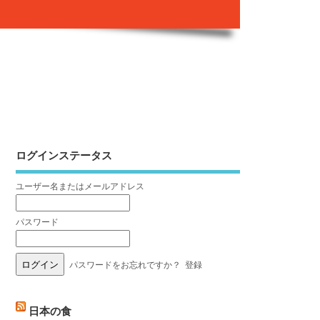
ログインステータス
ユーザー名またはメールアドレス
パスワード
パスワードをお忘れですか？
登録
日本の食