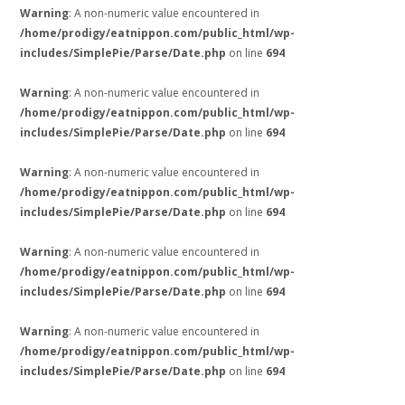
Warning
: A non-numeric value encountered in
/home/prodigy/eatnippon.com/public_html/wp-
includes/SimplePie/Parse/Date.php
on line
694
Warning
: A non-numeric value encountered in
/home/prodigy/eatnippon.com/public_html/wp-
includes/SimplePie/Parse/Date.php
on line
694
Warning
: A non-numeric value encountered in
/home/prodigy/eatnippon.com/public_html/wp-
includes/SimplePie/Parse/Date.php
on line
694
Warning
: A non-numeric value encountered in
/home/prodigy/eatnippon.com/public_html/wp-
includes/SimplePie/Parse/Date.php
on line
694
Warning
: A non-numeric value encountered in
/home/prodigy/eatnippon.com/public_html/wp-
includes/SimplePie/Parse/Date.php
on line
694