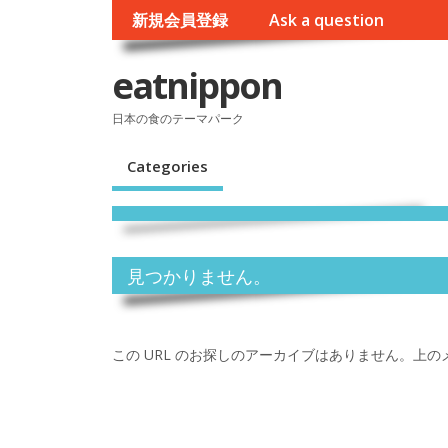
新規会員登録
Ask a question
eatnippon
日本の食のテーマパーク
Categories
見つかりません。
この URL のお探しのアーカイブはありません。上