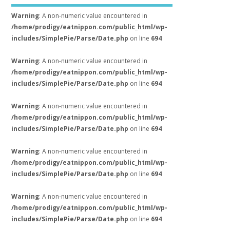
Warning
: A non-numeric value encountered in
/home/prodigy/eatnippon.com/public_html/wp-
includes/SimplePie/Parse/Date.php
on line
694
Warning
: A non-numeric value encountered in
/home/prodigy/eatnippon.com/public_html/wp-
includes/SimplePie/Parse/Date.php
on line
694
Warning
: A non-numeric value encountered in
/home/prodigy/eatnippon.com/public_html/wp-
includes/SimplePie/Parse/Date.php
on line
694
Warning
: A non-numeric value encountered in
/home/prodigy/eatnippon.com/public_html/wp-
includes/SimplePie/Parse/Date.php
on line
694
Warning
: A non-numeric value encountered in
/home/prodigy/eatnippon.com/public_html/wp-
includes/SimplePie/Parse/Date.php
on line
694